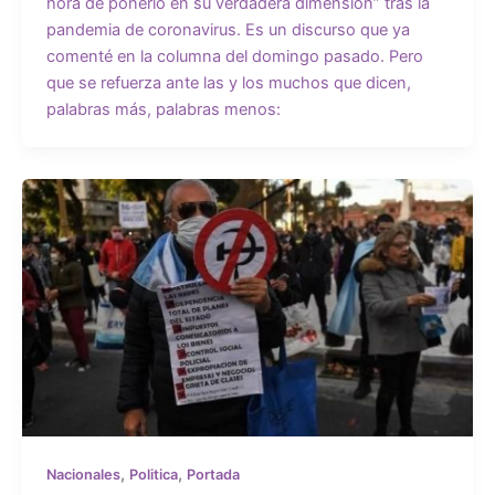
hora de ponerlo en su verdadera dimensión” tras la
pandemia de coronavirus. Es un discurso que ya
comenté en la columna del domingo pasado. Pero
que se refuerza ante las y los muchos que dicen,
palabras más, palabras menos:
,
,
Nacionales
Politica
Portada