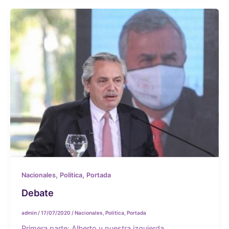
,
,
Nacionales
Politica
Portada
Debate
admin
/
17/07/2020
/
Nacionales
,
Politica
,
Portada
Primera parte: Alberto y nuestra izquierda