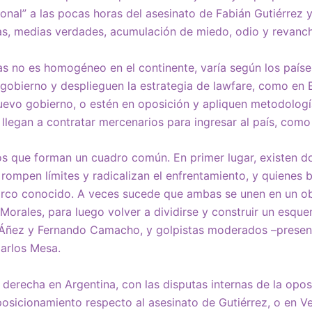
onal” a las pocas horas del asesinato de Fabián Gutiérrez y
as, medias verdades, acumulación de miedo, odio y revanc
 no es homogéneo en el continente, varía según los paíse
 gobierno y desplieguen la estrategia de lawfare, como en E
uevo gobierno, o estén en oposición y apliquen metodolog
 llegan a contratar mercenarios para ingresar al país, como
os que forman un cuadro común. En primer lugar, existen d
 rompen límites y radicalizan el enfrentamiento, y quienes
arco conocido. A veces sucede que ambas se unen en un o
 Morales, para luego volver a dividirse y construir un esqu
 Áñez y Fernando Camacho, y golpistas moderados –prese
arlos Mesa.
a derecha en Argentina, con las disputas internas de la opo
 posicionamiento respecto al asesinato de Gutiérrez, o en V