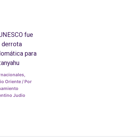
 UNESCO fue
 derrota
lomática para
tanyahu
rnacionales
,
o Oriente
/ Por
mamiento
ntino Judio