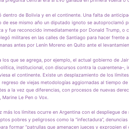
y la pregunta central era si Evo ganaba en primera vuelta o 
dentro de Bolivia y en el continente. Una falta de anticipa
o de ese mismo año un diputado ignoto se autoproclamó p
za y fue reconocido inmediatamente por Donald Trump, o 
egó militares en las calles de Santiago para hacer frente a
anas antes por Lenín Moreno en Quito ante el levantamien
 los que se agrega, por ejemplo, el actual gobierno de Jai
olítica, institucional, con discursos contra la cuarentena–,
viesa el continente. Existe un desplazamiento de los límite
regreso de viejas metodologías aggiornadas al tiempo de l
es a la vez que diferencias, con procesos de nuevas der
, Marine Le Pen o Vox.
 más los límites ocurre en Argentina con el despliegue de
ptos pobres y peligrosos como la “infectadura”, denuncias
para formar “patrullas que amenacen jueces y expropien el 