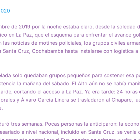
 2020
mbre de 2019 por la noche estaba claro, desde la soledad de
tico en La Paz, que el esquema para enfrentar el avance go
 las noticias de motines policiales, los grupos civiles arm
je Santa Cruz, Cochabamba hasta instalarse con logística a
helada solo quedaban grupos pequeños para sostener esa po
istencia la mañana del sábado. El Alto aún no se había mani
 tarde, cortando el acceso a La Paz. Ya era tarde: 24 horas
rales y Álvaro García Linera se trasladaron al Chapare, l
a.
duró tres semanas. Pocas personas la anticiparon: la econom
sariado a nivel nacional, incluido en Santa Cruz, se venía d