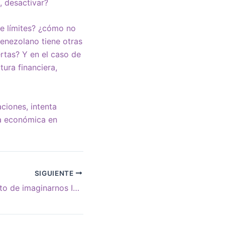
, desactivar?
e límites? ¿cómo no
venezolano tiene otras
tas? Y en el caso de
ura financiera,
ciones, intenta
ta económica en
SIGUIENTE
“Llegó el momento de imaginarnos Israel como el hogar judío, que no es un estado judío”