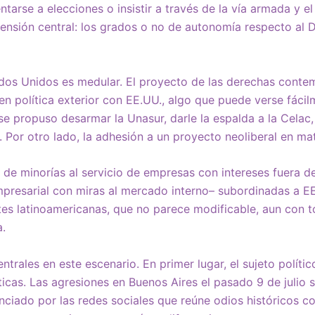
entarse a elecciones o insistir a través de la vía armada y e
ensión central: los grados o no de autonomía respecto al
dos Unidos es medular. El proyecto de las derechas contem
n en política exterior con EE.UU., algo que puede verse fác
e propuso desarmar la Unasur, darle la espalda a la Celac, 
. Por otro lado, la adhesión a un proyecto neoliberal en m
 de minorías al servicio de empresas con intereses fuera d
presarial con miras al mercado interno– subordinadas a EE
ites latinoamericanas, que no parece modificable, aun con t
a.
ntrales en este escenario. En primer lugar, el sujeto polít
ticas. Las agresiones en Buenos Aires el pasado 9 de julio
iado por las redes sociales que reúne odios históricos co