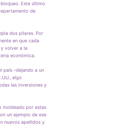
l bloqueo. Este último
 Departamento de
pla dos pilares. Por
ilmente en que cada
y volver a la
ateria económica.
el país –dejando a un
.UU., algo
odas las inversiones y
ico moldeado por estas
 son un ejemplo de ese
n nuevos apellidos y