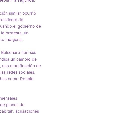
debía ir a segunda.
ción similar ocurrió
residente de
cuando el gobierno de
 la protesta, un
to indígena.
r Bolsonaro con sus
 indica un cambio de
s, una modificación de
as redes sociales,
echas como Donald
 mensajes
 de planes de
capital”, acusaciones