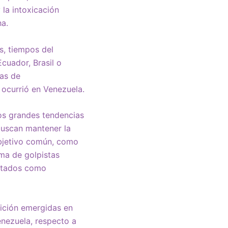
 la intoxicación
ha.
s, tiempos del
cuador, Brasil o
ías de
 ocurrió en Venezuela.
os grandes tendencias
 buscan mantener la
bjetivo común, como
ema de golpistas
ntados como
sición emergidas en
enezuela, respecto a