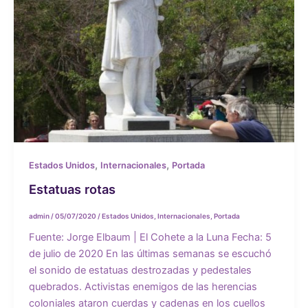
,
,
Estados Unidos
Internacionales
Portada
Estatuas rotas
admin
/
05/07/2020
/
Estados Unidos
,
Internacionales
,
Portada
Fuente: Jorge Elbaum | El Cohete a la Luna Fecha: 5
de julio de 2020 En las últimas semanas se escuchó
el sonido de estatuas destrozadas y pedestales
quebrados. Activistas enemigos de las herencias
coloniales ataron cuerdas y cadenas en los cuellos