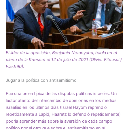
El líder de la oposición, Benjamin Netanyahu, habla en el
pleno de la Knesset el 12 de julio de 2021 (Olivier Fitoussi /
Flash90).
Jugar a la política con antisemitismo
Fue una pelea típica de las disputas políticas israelíes. Un
lector atento del intercambio de opiniones en los medios
israelíes en los últimos días (Israel Hayom reprendió
repetidamente a Lapid, Haaretz lo defendió repetidamente)
podría aprender más sobre la aversión de cada campo
político por el otro que sobre el antisemitismo en sí.