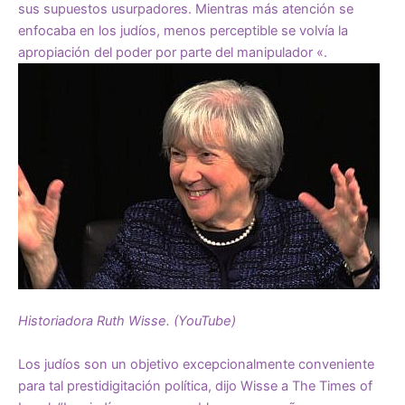
sus supuestos usurpadores. Mientras más atención se
enfocaba en los judíos, menos perceptible se volvía la
apropiación del poder por parte del manipulador «.
Historiadora Ruth Wisse. (YouTube)
Los judíos son un objetivo excepcionalmente conveniente
para tal prestidigitación política, dijo Wisse a The Times of