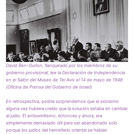
David Ben-Gurion, flanqueado por los miembros de su
gobierno provisional, lee la Declaración de Independencia
en el Salón del Museo de Tel Aviv el 14 de mayo de 1948
(Oficina de Prensa del Gobierno de Israel)
En retrospectiva, podría sorprendernos que el sionismo
alguna vez hubiera creído que la solución estaba en cambiar
al judío. El antisemitismo, entonces y ahora, era
simplemente demasiado útil para ser abandonado solo
porque los judíos del hemisferio oriental se habían