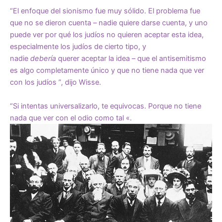
“El enfoque del sionismo fue muy sólido. El problema fue
que no se dieron cuenta – nadie quiere darse cuenta, y uno
puede ver por qué los judíos no quieren aceptar esta idea,
especialmente los judíos de cierto tipo, y
nadie
debería
querer aceptar la idea – que el antisemitismo
es algo completamente único y que no tiene nada que ver
con los judíos ”, dijo Wisse.
“Si intentas universalizarlo, te equivocas. Porque no tiene
nada que ver con el odio como tal «.