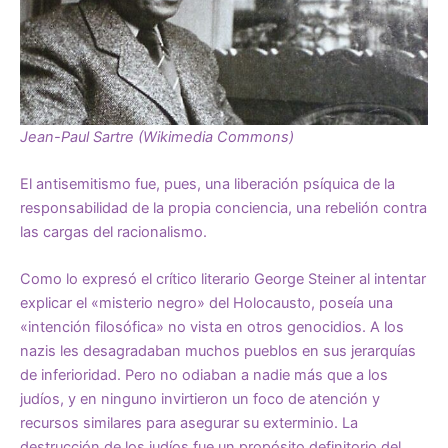
Jean-Paul Sartre (Wikimedia Commons)
El antisemitismo fue, pues, una liberación psíquica de la
responsabilidad de la propia conciencia, una rebelión contra
las cargas del racionalismo.
Como lo expresó el crítico literario George Steiner al intentar
explicar el «misterio negro» del Holocausto, poseía una
«intención filosófica» no vista en otros genocidios. A los
nazis les desagradaban muchos pueblos en sus jerarquías
de inferioridad. Pero no odiaban a nadie más que a los
judíos, y en ninguno invirtieron un foco de atención y
recursos similares para asegurar su exterminio. La
destrucción de los judíos fue un propósito definitorio del