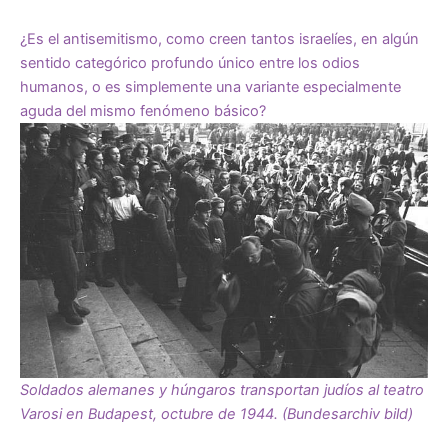
¿Es el antisemitismo, como creen tantos israelíes, en algún
sentido categórico profundo único entre los odios
humanos, o es simplemente una variante especialmente
aguda del mismo fenómeno básico?
Soldados alemanes y húngaros transportan judíos al teatro
Varosi en Budapest, octubre de 1944. (Bundesarchiv bild)