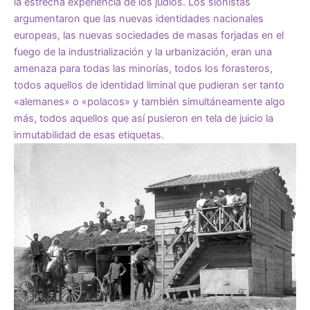
la estrecha experiencia de los judíos. Los sionistas
argumentaron que las nuevas identidades nacionales
europeas, las nuevas sociedades de masas forjadas en el
fuego de la industrialización y la urbanización, eran una
amenaza para todas las minorías, todos los forasteros,
todos aquellos de identidad liminal que pudieran ser tanto
«alemanes» o «polacos» y también simultáneamente algo
más, todos aquellos que así pusieron en tela de juicio la
inmutabilidad de esas etiquetas.