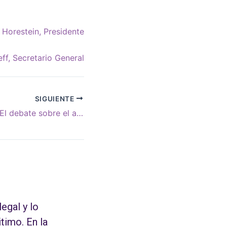
 Horestein, Presidente
ff, Secretario General
SIGUIENTE
¿Un odio único? El debate sobre el antisemitismo llega al corazón de la visión sionista clásica
legal y lo
itimo. En la