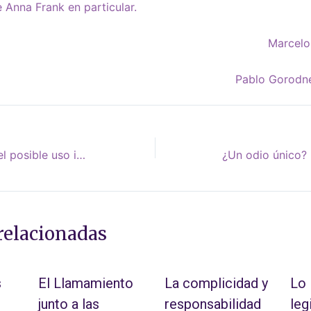
e Anna Frank en particular.
Marcelo
Pablo Gorodne
Panel israelí revisará el posible uso indebido del software espía NSO en todo el mundo
relacionadas
s
El Llamamiento
La complicidad y
Lo 
junto a las
responsabilidad
leg