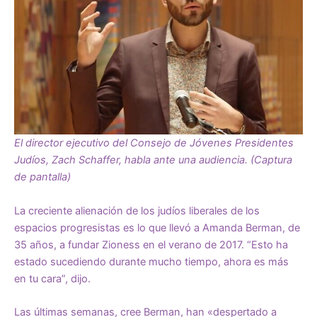
El director ejecutivo del Consejo de Jóvenes Presidentes
Judíos, Zach Schaffer, habla ante una audiencia. (Captura
de pantalla)
La creciente alienación de los judíos liberales de los
espacios progresistas es lo que llevó a Amanda Berman, de
35 años, a fundar Zioness en el verano de 2017. “Esto ha
estado sucediendo durante mucho tiempo, ahora es más
en tu cara”, dijo.
Las últimas semanas, cree Berman, han «despertado a