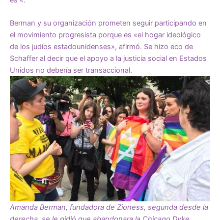
Berman y su organización prometen seguir participando en
el movimiento progresista porque es «el hogar ideológico
de los judíos estadounidenses», afirmó. Se hizo eco de
Schaffer al decir que el apoyo a la justicia social en Estados
Unidos no debería ser transaccional.
Amanda Berman, fundadora de Zioness, segunda desde la
derecha, se le pidió que abandonara la Chicago Dyke