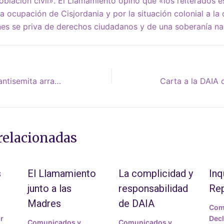
población civil». El Llamamiento opinó que «los reiterados e
a ocupación de Cisjordania y por la situación colonial a l
enes se priva de derechos ciudadanos y de una soberanía na
Mientras la violencia antisemita arrasa en Estados Unidos, los sionistas progresistas se disputan un espacio a la izquierda
relacionadas
s
El Llamamiento
La complicidad y
Inq
junto a las
responsabilidad
Re
Madres
de DAIA
Com
r
Decl
Comunicados y
Comunicados y