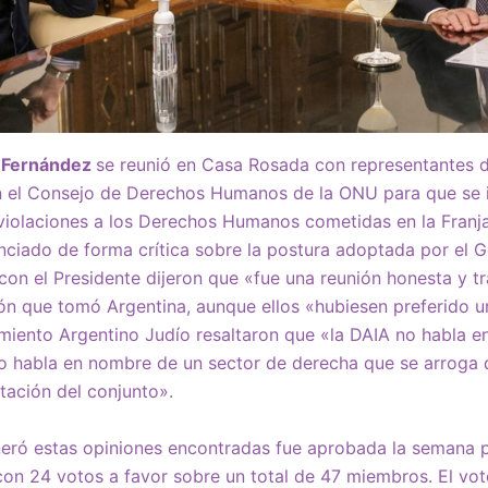
 Fernández
se reunió en Casa Rosada con representantes d
n el Consejo de Derechos Humanos de la ONU para que se i
 violaciones a los Derechos Humanos cometidas en la Franj
ciado de forma crítica sobre la postura adoptada por el G
o con el Presidente dijeron que «fue una reunión honesta y 
ón que tomó Argentina, aunque ellos «hubiesen preferido u
miento Argentino Judío resaltaron que «la DAIA no habla e
lo habla en nombre de un sector de derecha que se arroga 
ntación del conjunto».
neró estas opiniones encontradas fue aprobada la semana 
n 24 votos a favor sobre un total de 47 miembros. El vot