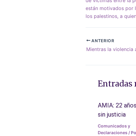
de víctimas entre la 
están motivados por l
los palestinos, a qui
ANTERIOR
Entradas 
AMIA: 22 año
sin justicia
Comunicados y
Declaraciones
/ Po