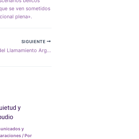
scenarios bélicos
a que se ven sometidos
cional plena».
SIGUIENTE
Carta a la DAIA del Llamamiento Argentino Judío
uietud y
pudio
unicados y
araciones
/ Por