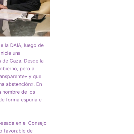
e la DAIA, luego de
nicie una
a de Gaza. Desde la
obierno, pero al
transparente» y que
na abstención». En
n nombre de los
de forma espuria e
pasada en el Consejo
o favorable de