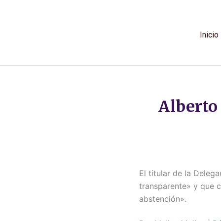
Ir
al
contenido
Inicio
Alberto
El titular de la Dele
transparente» y que c
abstención».