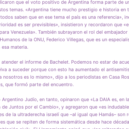
licaron que el voto positivo de Argentina forma parte de una
estos temas. «Argentina tiene mucho prestigio e historia en 
odos saben que en ese tema el país es una referencia», in
rioridad es ser previsibles», insistieron y recordaron que «
ara Venezuela». También subrayaron el rol del embajador 
Humanos de la ONU, Federico Villegas, que es un especiali
 esa materia.
 atender el informe de Bachelet. Podemos no estar de acu
lva a suceder porque con esto ha aumentado el antisemitis
 nosotros es lo mismo», dijo a los periodistas en Casa Rosa
ts, que formó parte del encuentro.
Argentino Judío, en tanto, opinaron que «La DAIA es, en la
a de Juntos por el Cambio», y agregaron que «es indudabl
es de la ultraderecha israelí que –al igual que Hamás– son 
res que se repiten de forma sistemática desde hace décad