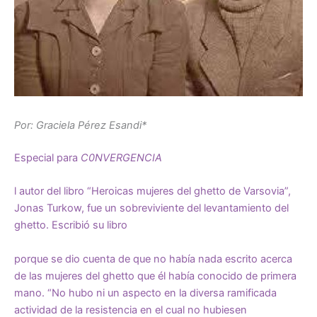
Por: Graciela Pérez Esandi*
Especial para
C0NVERGENCIA
l autor del libro “Heroicas mujeres del ghetto de Varsovia”,
Jonas Turkow, fue un sobreviviente del levantamiento del
ghetto. Escribió su libro
porque se dio cuenta de que no había nada escrito acerca
de las mujeres del ghetto que él había conocido de primera
mano. “No hubo ni un aspecto en la diversa ramificada
actividad de la resistencia en el cual no hubiesen