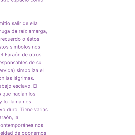
tió salir de ella
chuga de raíz amarga,
 recuerdo o éstos
estos símbolos nos
el Faraón de otros
 responsables de su
ervida) simboliza el
n las lágrimas.
abajo esclavo. El
s que hacían los
oy lo llamamos
vo duro. Tiene varias
raón, la
a contemporánea nos
cesidad de oponernos