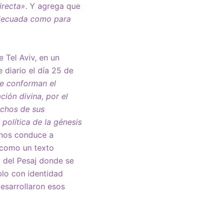
irecta»
. Y agrega que
adecuada como para
 Tel Aviv, en un
 diario el día 25 de
ue conforman el
ción divina, por el
uchos de sus
 política de la génesis
 nos conduce a
á como un texto
o del Pesaj donde se
lo con identidad
desarrollaron esos