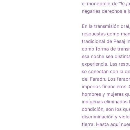
el monopolio de
“lo j
negarles derechos a l
En la transmisión oral
respuestas como maner
tradicional de Pesaj 
como forma de transmi
esa noche sea distint
experiencia. Las resp
se conectan con la d
del Faraón. Los fara
imperios financieros.
hombres y mujeres qu
indígenas eliminadas 
condición, son los qu
discriminación y viol
tierra. Hasta aquí nu