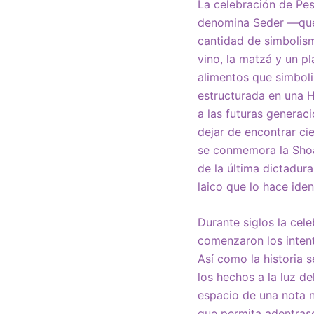
La celebración de Pes
denomina Seder —que 
cantidad de simbolism
vino, la matzá y un p
alimentos que simboliz
estructurada en una 
a las futuras generac
dejar de encontrar ci
se conmemora la Shoá,
de la última dictadura
laico que lo hace iden
Durante siglos la cel
comenzaron los intent
Así como la historia
los hechos a la luz d
espacio de una nota 
que permita adentrase