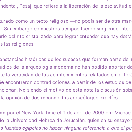
ndental, Pesaj, que refiere a la liberación de la esclavitud 
ucturado como un texto religioso —no podía ser de otra ma
. Sin embargo en nuestros tiempos fueron surgiendo inter
rlo del rito cristalizado para lograr entender qué hay detr
s las religiones.
stancias históricas de los sucesos que forman parte del r
tudios de la arqueología moderna no han podido aportar da
e la veracidad de los acontecimientos relatados en la Torá
Se encontraron contradicciones, a partir de los estudios d
encionan. No siendo el motivo de esta nota la discusión sob
 la opinión de dos reconocidos arqueólogos israelíes.
ado por el New York Time el 9 de abril de 2009 por Michael
de la Universidad Hebrea de Jerusalén, quien en su ensayo 
s fuentes egipcias no hacen ninguna referencia a que el pu