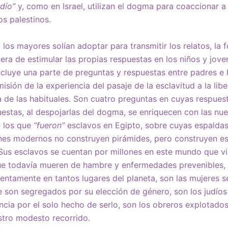
udío”
y, como en Israel, utilizan el dogma para coaccionar a 
os palestinos.
, los mayores solían adoptar para transmitir los relatos, la
a de estimular las propias respuestas en los niños y jovenc
incluye una parte de preguntas y respuestas entre padres e h
sión de la experiencia del pasaje de la esclavitud a la lib
a de las habituales. Son cuatro preguntas en cuyas respue
uestas, al despojarlas del dogma, se enriquecen con las nu
e los que
“fueron”
esclavos en Egipto, sobre cuyas espaldas 
ones modernos no construyen pirámides, pero construyen es
 Sus esclavos se cuentan por millones en este mundo que vi
e todavía mueren de hambre y enfermedades prevenibles, 
lentamente en tantos lugares del planeta, son las mujeres 
e son segregados por su elección de género, son los judíos
encia por el solo hecho de serlo, son los obreros explotado
estro modesto recorrido.