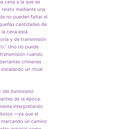
a cena a la que se
 relato mediante una
e no pueden faltar el
equeñas cantidades de
 la cena está
oria y de transmisión
to
.” Uno no puede
y transmisión cuando
aberrantes crímenes
 instalando un ritual
r del iluminismo
nantes de la época.
mente interpretando
ímbolos —ya que el
s— marcando un camino
uestro espacio como