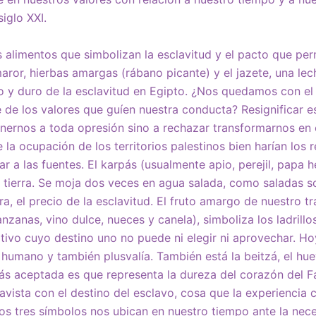
siglo XXI.
 alimentos que simbolizan la esclavitud y el pacto que permi
 maror, hierbas amargas (rábano picante) y el jazete, una le
o y duro de la esclavitud en Egipto. ¿Nos quedamos con el
 de los valores que guíen nuestra conducta? Resignificar 
nernos a toda opresión sino a rechazar transformarnos en 
 la ocupación de los territorios palestinos bien harían los
ar a las fuentes. El karpás (usualmente apio, perejil, papa h
la tierra. Se moja dos veces en agua salada, como saladas so
, el precio de la esclavitud. El fruto amargo de nuestro tr
zanas, vino dulce, nueces y canela), simboliza los ladrillo
ativo cuyo destino uno no puede ni elegir ni aprovechar. H
o humano y también plusvalía. También está la beitzá, el hue
más aceptada es que representa la dureza del corazón del Fa
clavista con el destino del esclavo, cosa que la experienci
tos tres símbolos nos ubican en nuestro tiempo ante la ne