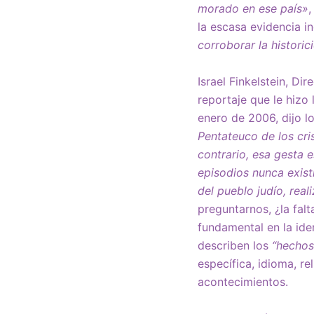
morado en ese país»
,
la escasa evidencia i
corroborar la historic
Israel Finkelstein, D
reportaje que le hizo 
enero de 2006, dijo lo
Pentateuco de los cris
contrario, esa gesta 
episodios nunca existi
del pueblo judío, rea
preguntarnos, ¿la fal
fundamental en la ide
describen los
“hechos
específica, idioma, re
acontecimientos.