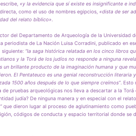
 escribe,
«y la evidencia que sí existe es insignificante e ind
ndirecta, como el uso de nombres egipcios,
«dista de ser 
idad del relato bíblico»
.
irector del Departamento de Arqueología de la Universidad de
la periodista de La Nación Luisa Corradini, publicado en ese
 siguiente:
“la saga histórica relatada en los cinco libros q
tianos y la Torá de los judíos no responde a ninguna revela
es un brillante producto de la imaginación humana y que m
eron. El Pentateuco es una genial reconstrucción literaria y
lizada 1500 años después de lo que siempre creímos”
. Esto
ta de pruebas arqueológicas nos lleva a descartar a la Tor
ntidad judía? De ninguna manera y en especial con el relat
”
que dieron lugar al proceso de aglutinamiento como pueb
ligión, códigos de conducta y espacio territorial donde se 