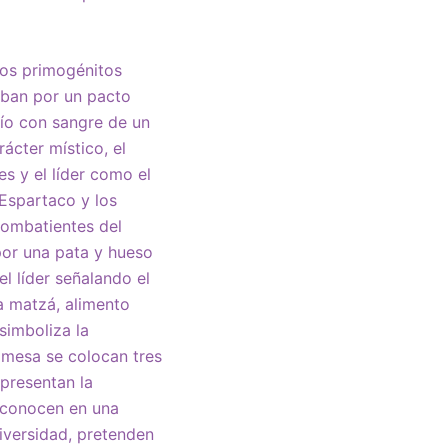
 los primogénitos
aban por un pacto
dío con sangre de un
ácter místico, el
es y el líder como el
 Espartaco y los
combatientes del
por una pata y hueso
l líder señalando el
La matzá, alimento
 simboliza la
a mesa se colocan tres
epresentan la
reconocen en una
iversidad, pretenden