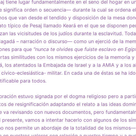
aj tiene lugar fundamentalmente en el seno del hogar en un
significa orden o secuencia— durante la cual se ordena el
os que van desde el tendido y disposición de la mesa dond
lato típico de Pesaj llamado Keará en el que se disponen p
an las vicisitudes de los judíos durante la esclavitud. Toda
Hagadá – narración o discurso— como un ejerció de la mem
iones para que
“nunca te olvides que fuiste esclavo en Egip
ertas similitudes con los mismos ejercicios de la memoria 
 los atentados la Embajada de Israel y a la AMIA y a los 
 cívico-eclesiástica- militar. En cada una de éstas se ha ido
tificable para todos.
ebración estuvo signada por el dogma religioso pero a parti
os de resignificación adaptando el relato a las ideas domi
 se va revisando con nuevos documentos, pero fundamental
el presente, vamos a intentar hacerlo con algunos de los s
no nos permite un abordaje de la totalidad de los mismo
 en nuestros valores con relación a nuestro tiempo y a n