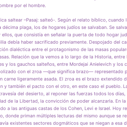
hombre por el hombre.
ica saltear –Pasaj: salteó-. Según el relato bíblico, cuando
a décima plaga, los de hogares judíos se salvaban. Se salv
y ellos, que consistía en señalar la puerta de todo hogar ju
lia debía haber sacrificado previamente. Despojado del car
ación dialéctica entre el protagonismo de las masas popular
as. Relación que la vemos a lo largo de la Historia, entre
s y los gauchos salteños, entre Mordejai Anielevich y los 
bolizado con el zroa —que significa brazo— representado 
n carne ligeramente asada. El zroa es el brazo extendido de
ón y también el pacto con el otro, en este caso el pueblo. 
travesía del desierto, al reponer las fuerzas todos los días,
dad de la Libertad, la convicción de poder alcanzarla. En l
do a las antiguas castas de los Cohen, Levi e Israel. Hoy r
mo, donde priman múltiples lecturas del mismo aunque se 
avía existentes sectores dogmáticos que se niegan a esa d