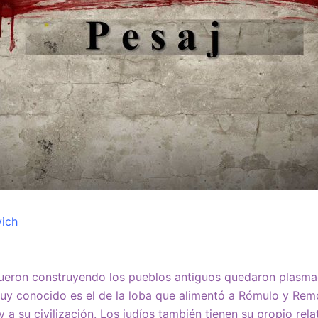
vich
fueron construyendo los pueblos antiguos quedaron plasma
uy conocido es el de la loba que alimentó a Rómulo y Rem
 a su civilización. Los judíos también tienen su propio rela