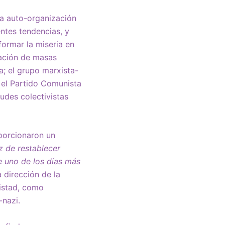
la auto-organización
entes tendencias, y
formar la miseria en
zación de masas
a; el grupo marxista-
y el Partido Comunista
tudes colectivistas
oporcionaron un
z de restablecer
e uno de los días más
a dirección de la
mistad, como
-nazi.