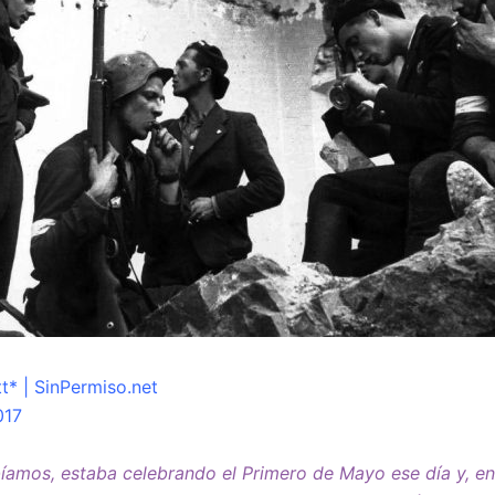
t* | SinPermiso.net
017
íamos, estaba celebrando el Primero de Mayo ese día y, en