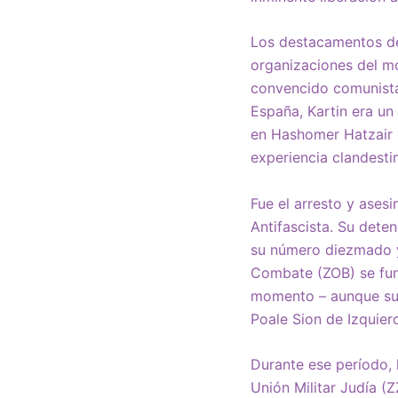
Los destacamentos de
organizaciones del mo
convencido comunista 
España, Kartin era un 
en Hashomer Hatzair 
experiencia clandesti
Fue el arresto y asesi
Antifascista. Su dete
su número diezmado y 
Combate (ZOB) se fun
momento – aunque su l
Poale Sion de Izquie
Durante ese período, 
Unión Militar Judía (Z