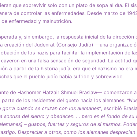
ran que sobrevivir solo con un plato de sopa al día. El s
anera de controlar las enfermedades. Desde marzo de 1942
de enfermedad y malnutrición.
perada y, sin embargo, la respuesta inicial de la dirección
 la creación del Judenrat (Consejo Judío) —una organizació
obación de los nazis para facilitar la implementación de las
cayeron en una falsa sensación de seguridad. La actitud 
ión a partir de la historia judía, era que el nazismo no er
chas que el pueblo judío había sufrido y sobrevivido.
tante de Hashomer Hatzair Shmuel Braslaw— comenzaron a
 parte de los residentes del gueto hacia los alemanes.
“Nue
a gorra cuando se cruzan con los alemanes”
, escribió Bra
la sonrisa del siervo y obedecen. . . pero en el fondo de su
alemanes] – guapos, fuertes y seguros de sí mismos. Poder
 castigo. Despreciar a otros, como los alemanes desprecian 