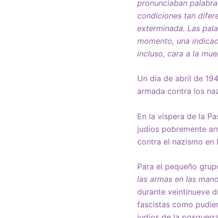
pronunciaban palabras
condiciones tan difer
exterminada. Las pala
momento, una indicaci
incluso, cara a la mu
Un día de abril de 19
armada contra los nazi
En la víspera de la P
judíos pobremente ar
contra el nazismo en
Para el pequeño grupo
las armas en las mano
durante veintinueve 
fascistas como pudier
judíos de la posguerr