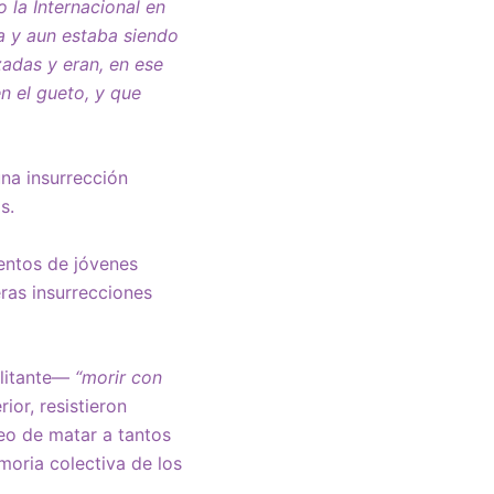
 la Internacional en
ía y aun estaba siendo
zadas y eran, en ese
n el gueto, y que
una insurrección
s.
entos de jóvenes
ras insurrecciones
ilitante—
“morir con
ior, resistieron
eo de matar a tantos
moria colectiva de los