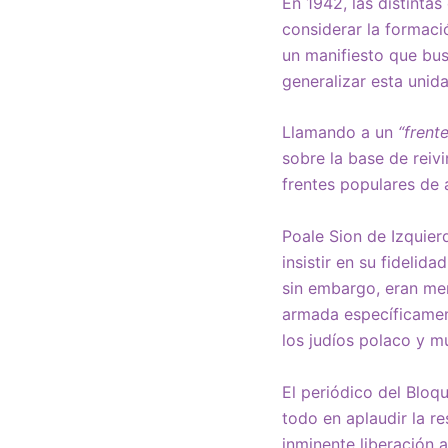
En 1942, las distinta
considerar la formac
un manifiesto que bus
generalizar esta unida
Llamando a un
“frente
sobre la base de reiv
frentes populares de 
Poale Sion de Izquier
insistir en su fidelid
sin embargo, eran men
armada específicament
los judíos polaco y m
El periódico del Bloq
todo en aplaudir la re
inminente liberación 