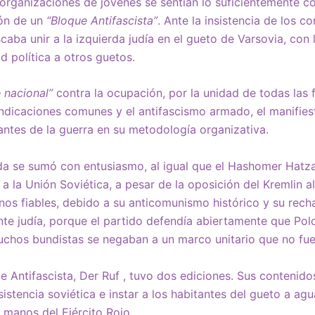
s organizaciones de jóvenes se sentían lo suficientemente 
ión de un
“Bloque Antifascista”
. Ante la insistencia de los c
caba unir a la izquierda judía en el gueto de Varsovia, con
d política a otros guetos.
 nacional”
contra la ocupación, por la unidad de todas las 
indicaciones comunes y el antifascismo armado, el manifies
antes de la guerra en su metodología organizativa.
da se sumó con entusiasmo, al igual que el Hashomer Hatzai
ad a la Unión Soviética, a pesar de la oposición del Kremlin a
os fiables, debido a su anticomunismo histórico y su rec
e judía, porque el partido defendía abiertamente que Polon
uchos bundistas se negaban a un marco unitario que no fue
ue Antifascista, Der Ruf , tuvo dos ediciones. Sus contenid
sistencia soviética e instar a los habitantes del gueto a agu
a manos del Ejército Rojo.