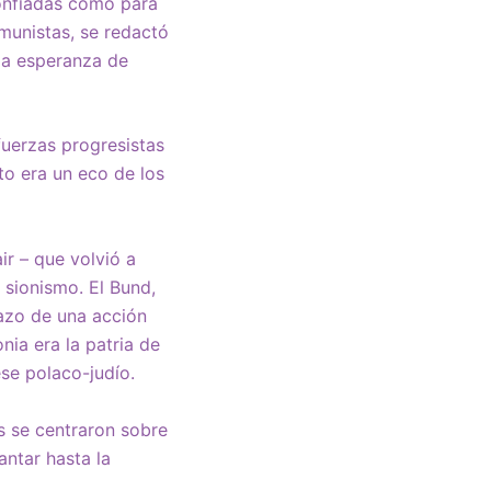
confiadas como para
omunistas, se redactó
 la esperanza de
fuerzas progresistas
to era un eco de los
r – que volvió a
l sionismo. El Bund,
hazo de una acción
ia era la patria de
se polaco-judío.
os se centraron sobre
antar hasta la