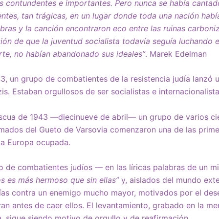
 contundentes e importantes. Pero nunca se había cantado
entes, tan trágicas, en un lugar donde toda una nación hab
bras y la canción encontraron eco entre las ruinas carboni
ón de que la juventud socialista todavía seguía luchando e
erte, no habían abandonado sus ideales”
. Marek Edelman
43, un grupo de combatientes de la resistencia judía lanzó 
s. Estaban orgullosos de ser socialistas e internacionalista
ascua de 1943 —diecinueve de abril— un grupo de varios ci
mados del Gueto de Varsovia comenzaron una de las prime
 la Europa ocupada.
 de combatientes judíos — en las líricas palabras de un m
s es más hermoso que sin ellas”
y, aislados del mundo exter
días contra un enemigo mucho mayor, motivados por el des
an antes de caer ellos. El levantamiento, grabado en la me
a, sigue siendo motivo de orgullo y de reafirmación.