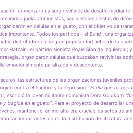
zación, comenzaron a surgir señales de desafío mediante 
comunidad judía. Comunistas, socialistas-sionistas de difer
rganizaron en células en el gueto, con el objetivo de trans
tica importante. Todos los partidos – el Bund , una organi
abía disfrutado de una gran popularidad antes de la guerr
mer Hatzair ; el partido sionista Poale Sion de Izquierda ; 
trategia, organizaron células que buscaban revivir las acti
día emocionalmente paralizada y descontenta.
scuros, las estructuras de las organizaciones juveniles pr
ológico contra el hambre y la depresión.
“El día que fui capa
o”
, escribió la joven militante comunista Dora Goldkorn
“fu
a y trágica en el gueto”
. Para el proyecto de desarrollar un
jóvenes, mantener el ánimo alto era crucial; los actos de a
ran tan importantes como la distribución de literatura anti