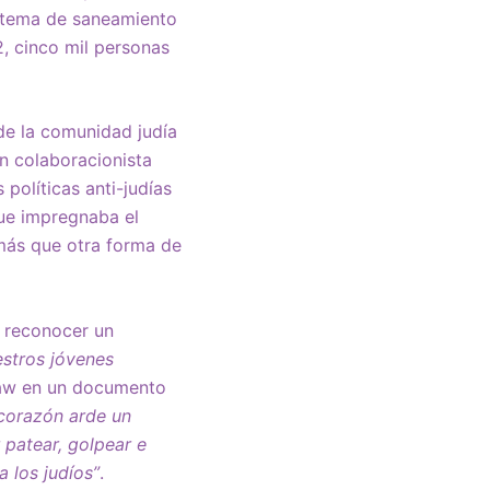
istema de saneamiento
, cinco mil personas
 de la comunidad judía
n colaboracionista
 políticas anti-judías
que impregnaba el
a más que otra forma de
 reconocer un
stros jóvenes
slaw en un documento
 corazón arde un
 patear, golpear e
a los judíos”
.