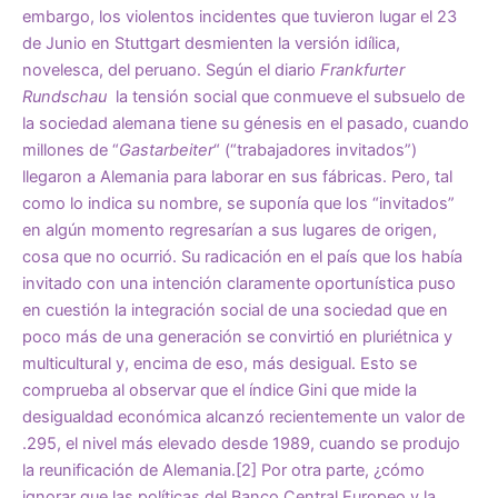
embargo, los violentos incidentes que tuvieron lugar el 23
de Junio en Stuttgart desmienten la versión idílica,
novelesca, del peruano. Según el diario
Frankfurter
Rundschau
la tensión social que conmueve el subsuelo de
la sociedad alemana tiene su génesis en el pasado, cuando
millones de “
Gastarbeiter
“ (“trabajadores invitados”)
llegaron a Alemania para laborar en sus fábricas. Pero, tal
como lo indica su nombre, se suponía que los “invitados”
en algún momento regresarían a sus lugares de origen,
cosa que no ocurrió. Su radicación en el país que los había
invitado con una intención claramente oportunística puso
en cuestión la integración social de una sociedad que en
poco más de una generación se convirtió en pluriétnica y
multicultural y, encima de eso, más desigual. Esto se
comprueba al observar que el índice Gini que mide la
desigualdad económica alcanzó recientemente un valor de
.295, el nivel más elevado desde 1989, cuando se produjo
la reunificación de Alemania.
[2]
Por otra parte, ¿cómo
ignorar que las políticas del Banco Central Europeo y la