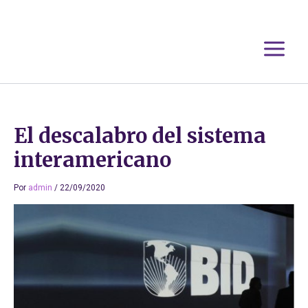
Ir
al
contenido
El descalabro del sistema
interamericano
Por
admin
/
22/09/2020