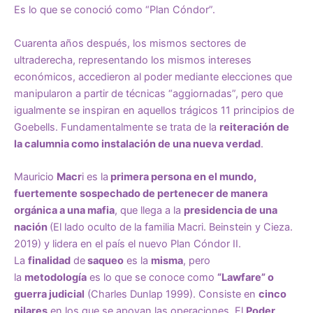
Es lo que se conoció como “Plan Cóndor”.
Cuarenta años después, los mismos sectores de
ultraderecha, representando los mismos intereses
económicos, accedieron al poder mediante elecciones que
manipularon a partir de técnicas “aggiornadas”, pero que
igualmente se inspiran en aquellos trágicos 11 principios de
Goebells. Fundamentalmente se trata de la
reiteración de
la calumnia como instalación de una nueva verdad
.
Mauricio
Macr
i es la
primera persona en el mundo,
fuertemente sospechado de pertenecer de manera
orgánica a una mafia
, que llega a la
presidencia de una
nación
(El lado oculto de la familia Macri. Beinstein y Cieza.
2019) y lidera en el país el nuevo Plan Cóndor II.
La
finalidad
de
saqueo
es la
misma
, pero
la
metodología
es lo que se conoce como
“Lawfare” o
guerra judicial
(Charles Dunlap 1999). Consiste en
cinco
pilares
en los que se apoyan las operaciones. El
Poder