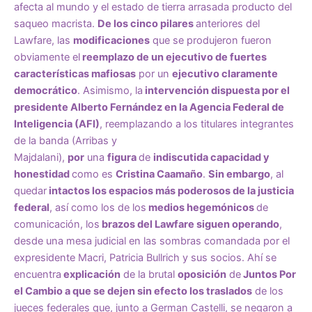
afecta al mundo y el estado de tierra arrasada producto del
saqueo macrista.
De los cinco pilares
anteriores del
Lawfare, las
modificaciones
que se produjeron fueron
obviamente el
reemplazo de un ejecutivo de fuertes
características mafiosas
por un
ejecutivo claramente
democrático
. Asimismo, la
intervención dispuesta por el
presidente Alberto Fernández en la Agencia Federal de
Inteligencia (AFI)
, reemplazando a los titulares integrantes
de la banda (Arribas y
Majdalani),
por
una
figura
de
indiscutida capacidad y
honestidad
como es
Cristina Caamaño
.
Sin embargo
, al
quedar
intactos los espacios más poderosos de la justicia
federal
, así como los de los
medios hegemónicos
de
comunicación, los
brazos del Lawfare siguen operando
,
desde una mesa judicial en las sombras comandada por el
expresidente Macri, Patricia Bullrich y sus socios. Ahí se
encuentra
explicación
de la brutal
oposición
de
Juntos Por
el Cambio a que se dejen sin efecto los traslados
de los
jueces federales que, junto a German Castelli, se negaron a