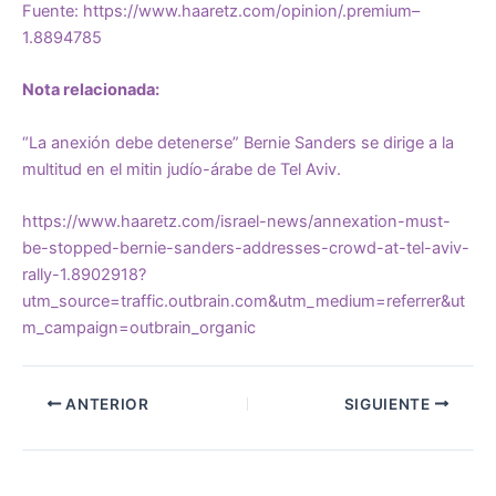
Fuente:
https://www.haaretz.com/opinion/.premium–
1.8894785
Nota relacionada:
“La anexión debe detenerse” Bernie Sanders se dirige a la
multitud en el mitin judío-árabe de Tel Aviv.
https://www.haaretz.com/israel-news/annexation-must-
be-stopped-bernie-sanders-addresses-crowd-at-tel-aviv-
rally-1.8902918?
utm_source=traffic.outbrain.com&utm_medium=referrer&ut
m_campaign=outbrain_organic
ANTERIOR
SIGUIENTE