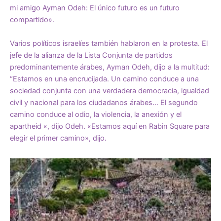
mi amigo Ayman Odeh: El único futuro es un futuro
compartido».
Varios políticos israelíes también hablaron en la protesta. El
jefe de la alianza de la Lista Conjunta de partidos
predominantemente árabes, Ayman Odeh, dijo a la multitud:
“Estamos en una encrucijada. Un camino conduce a una
sociedad conjunta con una verdadera democracia, igualdad
civil y nacional para los ciudadanos árabes… El segundo
camino conduce al odio, la violencia, la anexión y el
apartheid «, dijo Odeh. «Estamos aquí en Rabin Square para
elegir el primer camino», dijo.