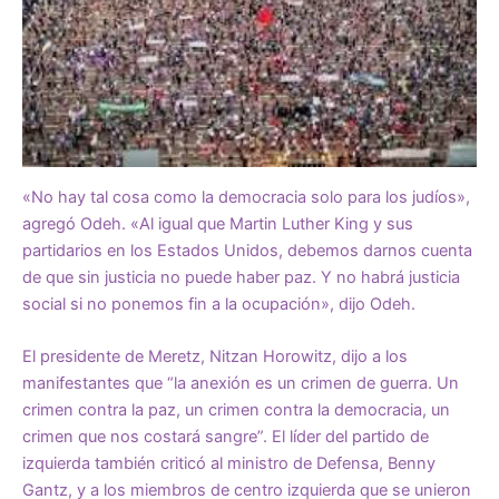
«No hay tal cosa como la democracia solo para los judíos»,
agregó Odeh. «Al igual que Martin Luther King y sus
partidarios en los Estados Unidos, debemos darnos cuenta
de que sin justicia no puede haber paz. Y no habrá justicia
social si no ponemos fin a la ocupación», dijo Odeh.
El presidente de Meretz, Nitzan Horowitz, dijo a los
manifestantes que “la anexión es un crimen de guerra. Un
crimen contra la paz, un crimen contra la democracia, un
crimen que nos costará sangre”. El líder del partido de
izquierda también criticó al ministro de Defensa, Benny
Gantz, y a los miembros de centro izquierda que se unieron