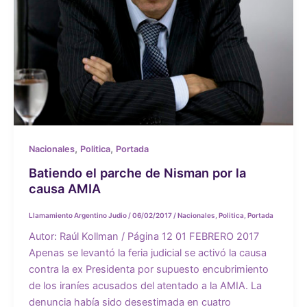
,
,
Nacionales
Politica
Portada
Batiendo el parche de Nisman por la
causa AMIA
Llamamiento Argentino Judio
/
06/02/2017
/
Nacionales
,
Politica
,
Portada
Autor: Raúl Kollman / Página 12 01 FEBRERO 2017
Apenas se levantó la feria judicial se activó la causa
contra la ex Presidenta por supuesto encubrimiento
de los iraníes acusados del atentado a la AMIA. La
denuncia había sido desestimada en cuatro