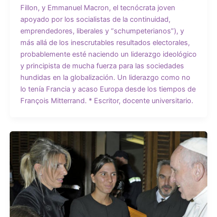
Fillon, y Emmanuel Macron, el tecnócrata joven
apoyado por los socialistas de la continuidad,
emprendedores, liberales y “schumpeterianos”), y
más allá de los inescrutables resultados electorales,
probablemente esté naciendo un liderazgo ideológico
y principista de mucha fuerza para las sociedades
hundidas en la globalización. Un liderazgo como no
lo tenía Francia y acaso Europa desde los tiempos de
François Mitterrand. * Escritor, docente universitario.