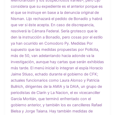
Memorándum y los sospechosos iraníes–, pero Lijo
considera que su expediente es el anterior porque es
el que se instruye en base a la denuncia original de
Nisman. Lijo rechazará el pedido de Bonadío y habrá
que ver si éste acepta. En caso de discrepancia,
resolverá la Cámara Federal. Sería grotesco que le
den la instrucción a Bonadío, pero cosas por el estilo
ya han ocurrido en Comodoro Py. Medidas Por
supuesto que las medidas propuestas por Pollicita,
más de 50, van adelantando hacia adonde va la
investigación, aunque hay cartas que serán exhibidas
más tarde. El menú inicial lo integran el espía Horacio
Jaime Stiuso, echado durante el gobierno de CFK;
actuales funcionarios como Laura Alonso y Patricia
Bullrich, dirigentes de la AMIA y la DAIA, un grupo de
periodistas de Clarín y La Nacion, el ex vicecanciller
García Moritán, que terminó enfrentado con el
gobierno anterior, y también los ex cancilleres Rafael
Bielsa y Jorge Taiana. Hay también medidas de