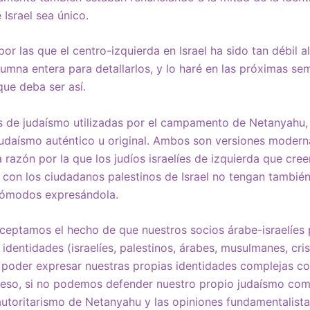
Israel sea único.
 las que el centro-izquierda en Israel ha sido tan débil al
lumna entera para detallarlos, y lo haré en las próximas s
que deba ser así.
s de judaísmo utilizadas por el campamento de Netanyahu, 
 judaísmo auténtico u original. Ambos son versiones modern
 razón por la que los judíos israelíes de izquierda que cre
na con los ciudadanos palestinos de Israel no tengan también
ncómodos expresándola.
ceptamos el hecho de que nuestros socios árabe-israelíes
dentidades (israelíes, palestinos, árabes, musulmanes, cris
oder expresar nuestras propias identidades complejas com
eso, si no podemos defender nuestro propio judaísmo como
toritarismo de Netanyahu y las opiniones fundamentalista