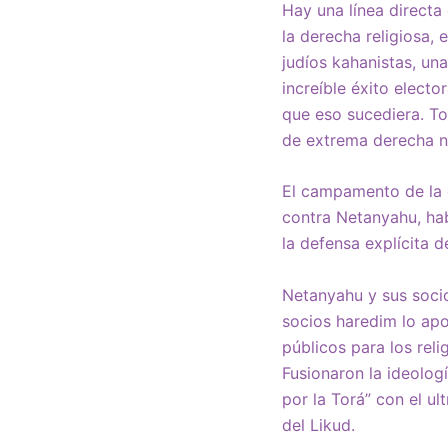
Hay una línea directa
la derecha religiosa,
judíos kahanistas, un
increíble éxito elect
que eso sucediera. To
de extrema derecha no
El campamento de la c
contra Netanyahu, ha
la defensa explícita d
Netanyahu y sus socio
socios haredim lo ap
públicos para los rel
Fusionaron la ideologí
por la Torá” con el ul
del Likud.