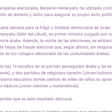
mpañas electorales, Benjamín Netanyahu ha utilizado cont
o de división y unión para asegurar su propio éxito políti
uena semana para la frágil y limitada democracia de Israel.
anyahu [líder del Likud], ex primer ministro juzgado por s
inoría árabe. Además, la noche de las elecciones, se embarc
e falsas de fraude electoral que, según afirmó, sin ninguna 
o en los colegios electorales de las comunidades árabes.
a hay 14 escaños de un partido perseguidor árabe y de ex
nte], y dos partidos de religiosos haredim [ultraortodoxo
istema educativo donde cientos de miles de niños no apren
os básicos [como ciencias y matemáticas].
terrible que es este resultado electoral.
lo que se habla sobre la terrible amenaza que ahora enfre