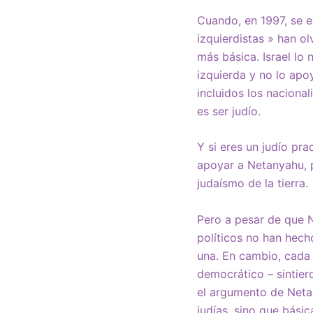
Cuando, en 1997, se e
izquierdistas » han o
más básica. Israel lo
izquierda y no lo apo
incluidos los nacion
es ser judío.
Y si eres un judío pr
apoyar a Netanyahu, p
judaísmo de la tierra.
Pero a pesar de que N
políticos no han hecho
una. En cambio, cada 
democrático – sintier
el argumento de Neta
judías, sino que bási