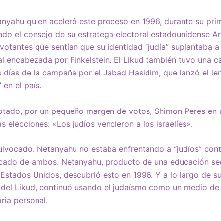
anyahu quien aceleró este proceso en 1996, durante su p
endo el consejo de su estratega electoral estadounidense Art
votantes que sentían que su identidad “judía” suplantaba a s
al encabezada por Finkelstein. El Likud también tuvo una c
s días de la campaña por el Jabad Hasidim, que lanzó el l
 en el país.
rotado, por un pequeño margen de votos, Shimon Peres en 
 elecciones: «Los judíos vencieron a los israelíes».
ivocado. Netanyahu no estaba enfrentando a “judíos” contra
ficado de ambos. Netanyahu, producto de una educación sec
 Estados Unidos, descubrió esto en 1996. Y a lo largo de su
del Likud, continuó usando el judaísmo como un medio de d
ria personal.