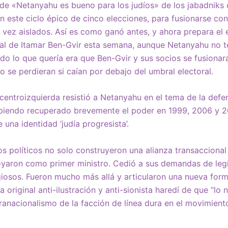
 de «Netanyahu es bueno para los judíos» de los jabadniks
 en este ciclo épico de cinco elecciones, para fusionarse co
a vez aislados. Así es como ganó antes, y ahora prepara el 
oral de Itamar Ben-Gvir esta semana, aunque Netanyahu no te
do lo que quería era que Ben-Gvir y sus socios se fusionar
 se perdieran si caían por debajo del umbral electoral.
entroizquierda resistió a Netanyahu en el tema de la defe
biendo recuperado brevemente el poder en 1999, 2006 y 20
e una identidad ‘judía progresista’.
s políticos no solo construyeron una alianza transaccional 
oyaron como primer ministro. Cedió a sus demandas de legi
igiosos. Fueron mucho más allá y articularon una nueva form
a original anti-ilustración y anti-sionista haredí de que “lo
tranacionalismo de la facción de línea dura en el movimiento