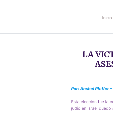
Ir
al
contenido
Inicio
LA VI
ASE
Por: Anshel Pfeffer 
Esta elección fue la c
judío en Israel quedó 