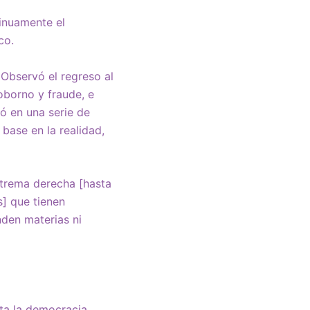
inuamente el
co.
 Observó el regreso al
oborno y fraude, e
ó en una serie de
base en la realidad,
trema derecha [hasta
s] que tienen
den materias ni
nta la democracia