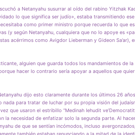
scuchó a Netanyahu susurrar al oído del rabino Yitzhak Kad
lvidado lo que significa ser judío», estaba transmitiendo e
 necesitaba como primer ministro porque recuerda lo que es 
yas (y según Netanyahu, cualquiera que no lo apoye es «par
alistas acérrimos como Avigdor Lieberman y Gideon Sa’ar),
acticante, alguien que guarda todos los mandamientos de la
orque hacer lo contrario sería apoyar a aquellos que quier
etanyahu dijo esto claramente durante los últimos 26 año
 nada para tratar de luchar por su propia visión del judaísm
vez que usaron el estribillo “Medinah Iehudit ve’Democratit
on la necesidad de enfatizar solo la segunda parte. Al hacer
nyahu de que se sentían incómodos, incluso avergonzados,
camente también estaban renunciando a la mitad de la identi