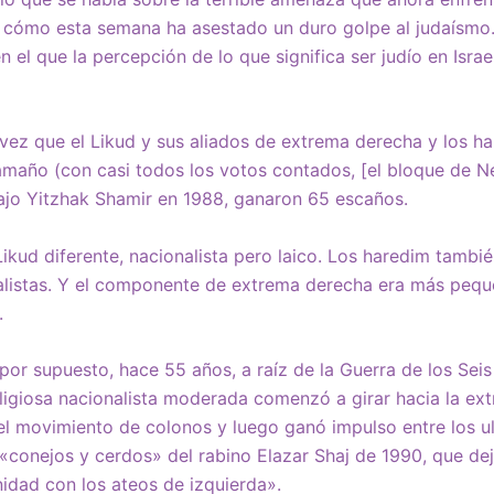
de cómo esta semana ha asestado un duro golpe al judaísmo.
 el que la percepción de lo que significa ser judío en Israe
 vez que el Likud y sus aliados de extrema derecha y los h
amaño (con casi todos los votos contados, [el bloque de N
ajo Yitzhak Shamir en 1988, ganaron 65 escaños.
ikud diferente, nacionalista pero laico. Los haredim tambié
listas. Y el componente de extrema derecha era más peq
.
or supuesto, hace 55 años, a raíz de la Guerra de los Seis
igiosa nacionalista moderada comenzó a girar hacia la ext
el movimiento de colonos y luego ganó impulso entre los u
«conejos y cerdos» del rabino Elazar Shaj de 1990, que dej
nidad con los ateos de izquierda».