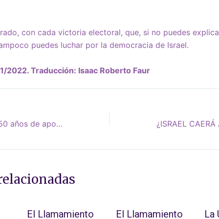
do, con cada victoria electoral, que, si no puedes explicar
, tampoco puedes luchar por la democracia de Israel.
11/2022. Traducción: Isaac Roberto Faur
“Después de más de 50 años de apoyo a la ocupación, ¿qué imaginaba la izquierda israelí que iba a suceder?”
relacionadas
El Llamamiento
El Llamamiento
La