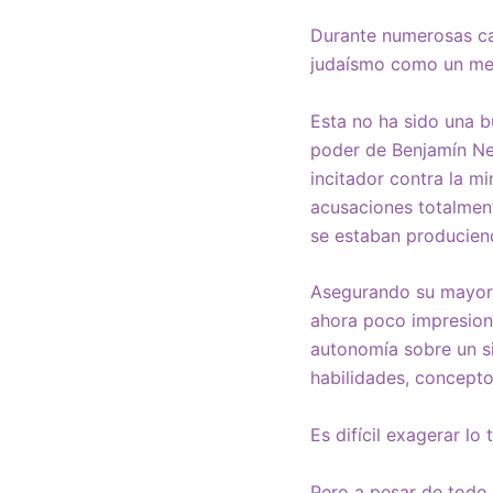
Durante numerosas ca
judaísmo como un medi
Esta no ha sido una b
poder de Benjamín Net
incitador contra la m
acusaciones totalment
se estaban produciend
Asegurando su mayorí
ahora poco impresiona
autonomía sobre un s
habilidades, concept
Es difícil exagerar lo 
Pero a pesar de todo 