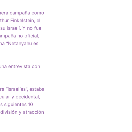
rimera campaña como
hur Finkelstein, el
u israelí. Y no fue
ampaña no oficial,
ema “Netanyahu es
una entrevista con
 “israelíes”, estaba
ular y occidental,
s siguientes 10
ivisión y atracción