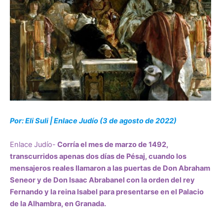
Por: Eli Suli | Enlace Judío (3 de agosto de 2022)
Enlace Judío-
Corría el mes de marzo de 1492,
transcurridos apenas dos días de Pésaj, cuando los
mensajeros reales llamaron a las puertas de Don Abraham
Seneor y de Don Isaac Abrabanel con la orden del rey
Fernando y la reina Isabel para presentarse en el Palacio
de la Alhambra, en Granada.