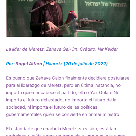
La líder de Meretz, Zahava Gal-On. Crédito: Nir Keidar
Por:
Rogel Alfaro
| Haaretz (20 de julio de 2022)
Es bueno que Zehava Galon finalmente decidiera postularse
para el liderazgo de Meretz, pero en última instancia, no
importa quién encabece el partido, ella o Yair Golan. No
importa el futuro del estado, no importa el futuro de la
sociedad, ni importa el futuro de las políticas
gubernamentales quién se convierte en primer ministro.
El estandarte que enarbola Meretz, su visión, está tan