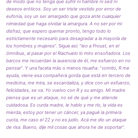
de modo que no tenga que sufrir ni hambre ni sed ni
deseos eróticos. Soy un ser triste vestido por error de
eufonía, soy un ser amargado que goza ante cualquier
nimiedad que haga olvidar la amargura. A no ser por mi
disfraz, que espero quemar pronto, tengo todo lo
estrictamente necesario para desagradar a la mayoría de
los hombres y mujeres
”. Sigue así: “
leo a Proust, en el
ómnibus, al pasar por el Riachuelo lo miro ensoñadora. Los
barcos me recuerdan la ausencia de él, me esfuerzo en no
pensar
”. Y una faceta más o menos risueña: “
vomito, R me
ayuda, viene esa compañera gorda que está en tercero de
medicina, me mira, se escandaliza, y dice con un esfuerzo,
felicidades, se va. Yo vuelvo con R y su amigo. Mi madre
piensa que es un ataque, no sé de qué y me atiende
cuidadosa. Es curda madre, le hablo y me rí
o, la vida es
mierda, estoy por tener un cáncer, ya pagué la primera
cuota, me caso el 22 y no es judío. Acá me dio un ataque
de risa. Bueno, dije mil cosas que ahora he de soportar
”.