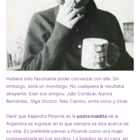
Hubiera sido fascinante poder conversar con ella. Sin
embargo, sería un monólogo. No cualquiera le resultaba
atrayente. Eran sus amigos: Julio Cortázar, Aurora
Bernárdez, Olga Orozco, Ítalo Calvino, entre otros y otras.
Decir que Alejandra Pizarnik es la
poeta maldita
de la
Argentina es ingresar en lo que siempre se dice acerca de
su vida. Es preferible pensar a Pizarnik como una mujer
compenetrada en sus escritos. La imagino en su casa, en