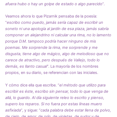
afuera hubo o hay un golpe de estado o algo parecido
”.
Veamos ahora lo que Pizarnik pensaba de la poesía:
“
escribo como puedo, jamás sería capaz de escribir un
soneto ni una apología al jardín de esa plaza, jamás sabría
componer un alejandrino ni calcular una rima, no lo lamento
porque D.M. tampoco podría hacer ninguno de mis
poemas. Me sorprende la rima, me sorprende y me
disgusta, tiene algo de mágico, algo de melodioso que no
carece de atractivo, pero después de Vallejo, todo lo
demás, es llanto casual
”. La mayoría de los nombres
propios, en su diario, se referencian con las iniciales.
Y cómo dice ella que escribe. “
el método que utilizo para
escribir es éste, escribo sin pensar, todo lo que venga de
allá, lo guardo. Al día siguiente releo lo escrito y pienso,
supero los reparos. Si no fuera por estas líneas muero
asfixiada
”, y sigue: “
cada palabra debe estar llena de polvo,
de cielo, de amor, de orín, de violetas, de sudor y de