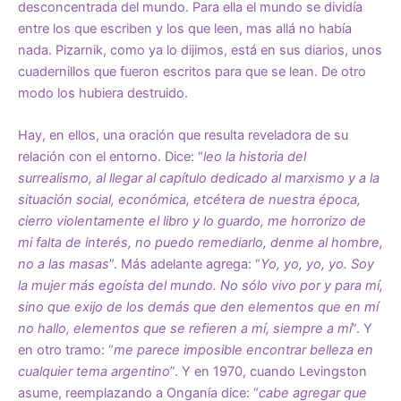
desconcentrada del mundo. Para ella el mundo se dividía
entre los que escriben y los que leen, mas allá no había
nada. Pizarnik, como ya lo dijimos, está en sus diarios, unos
cuadernillos que fueron escritos para que se lean. De otro
modo los hubiera destruido.
Hay, en ellos, una oración que resulta reveladora de su
relación con el entorno. Dice: “
leo la historia del
surrealismo, al llegar al capítulo dedicado al marxismo y a la
situación social, económica, etcétera de nuestra época,
cierro violentamente el libro y lo guardo, me horrorizo de
mi falta de interés, no puedo remediarlo, denme al hombre,
no a las masas
”. Más adelante agrega: “
Yo, yo, yo, yo. Soy
la mujer más egoísta del mundo. No sólo vivo por y para mí,
sino que exijo de los demás que den elementos que en mí
no hallo, elementos que se refieren a mí, siempre a mí
”. Y
en otro tramo: “
me parece imposible encontrar belleza en
cualquier tema argentino
”. Y en 1970, cuando Levingston
asume, reemplazando a Onganía dice: “
cabe agregar que