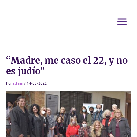
Ir
al
contenido
“Madre, me caso el 22, y no
es judío”
Por
admin
/
14/03/2022