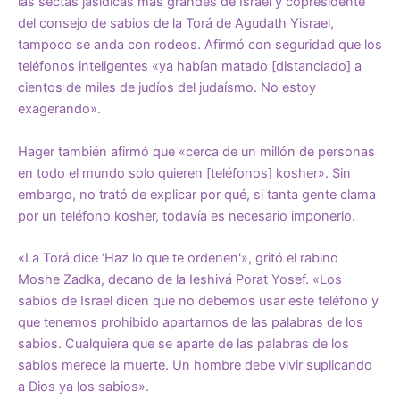
las sectas jasídicas más grandes de Israel y copresidente
del consejo de sabios de la Torá de Agudath Yisrael,
tampoco se anda con rodeos. Afirmó con seguridad que los
teléfonos inteligentes «ya habían matado [distanciado] a
cientos de miles de judíos del judaísmo. No estoy
exagerando».
Hager también afirmó que «cerca de un millón de personas
en todo el mundo solo quieren [teléfonos] kosher». Sin
embargo, no trató de explicar por qué, si tanta gente clama
por un teléfono kosher, todavía es necesario imponerlo.
«La Torá dice ‘Haz lo que te ordenen'», gritó el rabino
Moshe Zadka, decano de la Ieshivá Porat Yosef. «Los
sabios de Israel dicen que no debemos usar este teléfono y
que tenemos prohibido apartarnos de las palabras de los
sabios. Cualquiera que se aparte de las palabras de los
sabios merece la muerte. Un hombre debe vivir suplicando
a Dios ya los sabios».