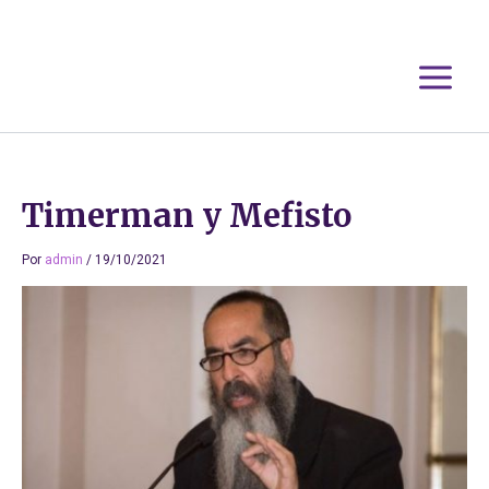
Ir
al
contenido
Timerman y Mefisto
Por
admin
/
19/10/2021