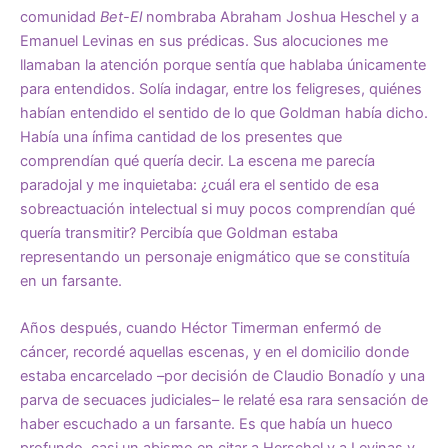
comunidad
Bet-El
nombraba Abraham Joshua Heschel y a
Emanuel Levinas en sus prédicas. Sus alocuciones me
llamaban la atención porque sentía que hablaba únicamente
para entendidos. Solía indagar, entre los feligreses, quiénes
habían entendido el sentido de lo que Goldman había dicho.
Había una ínfima cantidad de los presentes que
comprendían qué quería decir. La escena me parecía
paradojal y me inquietaba: ¿cuál era el sentido de esa
sobreactuación intelectual si muy pocos comprendían qué
quería transmitir? Percibía que Goldman estaba
representando un personaje enigmático que se constituía
en un farsante.
Años después, cuando Héctor Timerman enfermó de
cáncer, recordé aquellas escenas, y en el domicilio donde
estaba encarcelado –por decisión de Claudio Bonadío y una
parva de secuaces judiciales– le relaté esa rara sensación de
haber escuchado a un farsante. Es que había un hueco
profundo, casi un abismo en citar a Herschel y a Levinas y