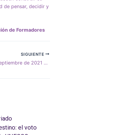
d de pensar, decidir y
ación de Formadores
SIGUIENTE
Boletín N°111 – Septiembre de 2021 – Todo el quehacer del Llamamiento
iado
estino: el voto