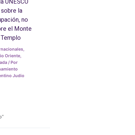
 la UNESCO
 sobre la
pación, no
re el Monte
 Templo
rnacionales
,
o Oriente
,
tada
/ Por
mamiento
ntino Judio
o”