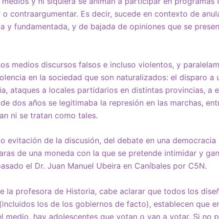
s medios y ni siquiera se animan a participar en programas
 o contraargumentar. Es decir, sucede en contexto de anula
a y fundamentada, y de bajada de opiniones que se prese
s medios discursos falsos e incluso violentos, y paralel
olencia en la sociedad que son naturalizados: el disparo a 
 ataques a locales partidarios en distintas provincias, a ed
e dos años se legitimaba la represión en las marchas, ent
n ni se tratan como tales.
 o evitación de la discusión, del debate en una democracia 
caras de una moneda con la que se pretende intimidar y ga
pasado el Dr. Juan Manuel Ubeira en Caníbales por C5N.
e la profesora de Historia, cabe aclarar que todos los dise
 (incluidos los de los gobiernos de facto), establecen que e
el medio, hay adolescentes que votan o van a votar. Si no 