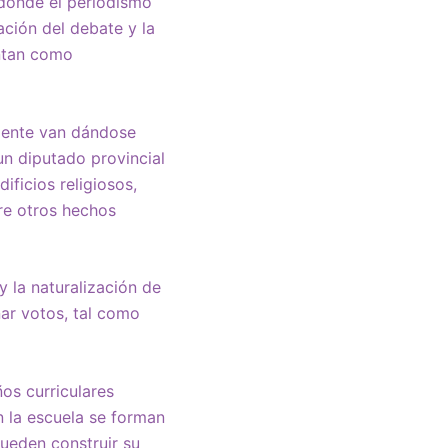
 donde el periodismo
ción del debate y la
ntan como
amente van dándose
un diputado provincial
ificios religiosos,
re otros hechos
y la naturalización de
nar votos, tal como
ños curriculares
n la escuela se forman
pueden construir su