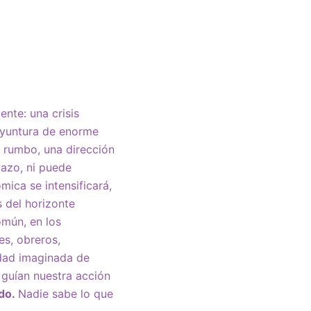
ente: una crisis
yuntura de enorme
l rumbo, una dirección
lazo, ni puede
ómica se intensificará,
s del horizonte
omún, en los
es, obreros,
idad imaginada de
guían nuestra acción
ado.
Nadie sabe lo que