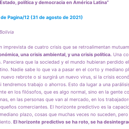
Estado, política y democracia en América Latina”
de Pagina/12 (31 de agosto de 2021)
Bolivia
ón imprevista de cuatro crisis que se retroalimentan mutuam
onómica, una crisis ambiental, y una crisis política.
Una co
a. Pareciera que la sociedad y el mundo hubieran perdido e
stino. Nadie sabe lo que va a pasar en el corto y mediano p
 nuevo rebrote o si surgirá un nuevo virus, si la crisis econ
si tendremos trabajo o ahorros. Esto da lugar a una parálisi
nte en los filósofos, que es algo normal, sino en la gente c
as, en las personas que van al mercado, en los trabajador
queños comerciantes. El horizonte predictivo es la capac
mediano plazo, cosas que muchas veces no suceden, pero 
iento.
El horizonte predictivo se ha roto, se ha desintegr