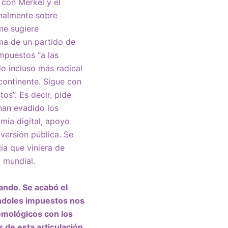
 con Merkel y el
inalmente sobre
me sugiere
ma de un partido de
mpuestos “a las
do incluso más radical
continente. Sigue con
os”. Es decir, pide
han evadido los
omía digital, apoyo
versión pública. Se
ía que viniera de
 mundial.
ando. Se acabó el
éndoles impuestos nos
emológicos con los
 de esta articulación