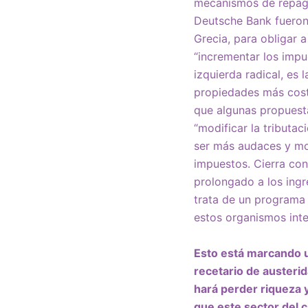
mecanismos de repagos
Deutsche Bank fueron 
Grecia, para obligar
“incrementar los impu
izquierda radical, es
propiedades más costo
que algunas propuesta
“modificar la tributa
ser más audaces y mod
impuestos. Cierra con
prolongado a los ingr
trata de un programa 
estos organismos inte
Esto está marcando u
recetario de austeri
hará perder riqueza 
que este sector del c