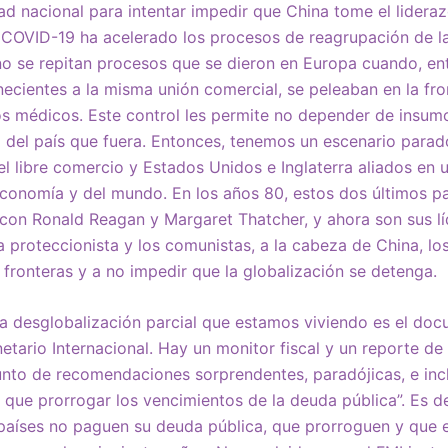
d nacional para intentar impedir que China tome el lidera
l COVID-19 ha acelerado los procesos de reagrupación de l
no se repitan procesos que se dieron en Europa cuando, en
cientes a la misma unión comercial, se peleaban en la fro
s médicos. Este control les permite no depender de insumo
 del país que fuera. Entonces, tenemos un escenario parad
el libre comercio y Estados Unidos e Inglaterra aliados en 
economía y del mundo. En los años 80, estos dos últimos p
con Ronald Reagan y Margaret Thatcher, y ahora son sus lí
proteccionista y los comunistas, a la cabeza de China, l
 fronteras y a no impedir que la globalización se detenga.
ta desglobalización parcial que estamos viviendo es el do
etario Internacional. Hay un monitor fiscal y un reporte d
nto de recomendaciones sorprendentes, paradójicas, e inc
 que prorrogar los vencimientos de la deuda pública”. Es de
países no paguen su deuda pública, que prorroguen y que 