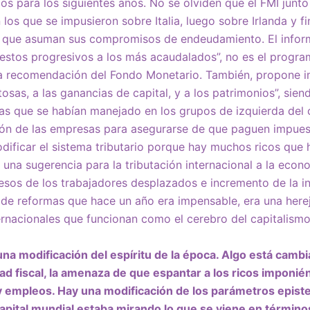
 para los siguientes años. No se olviden que el FMI junto
los que se impusieron sobre Italia, luego sobre Irlanda y f
 a que asuman sus compromisos de endeudamiento. El infor
estos progresivos a los más acaudalados”, no es el progra
 la recomendación del Fondo Monetario. También, propone i
sas, a las ganancias de capital, y a los patrimonios”, sien
s que se habían manejado en los grupos de izquierda del 
ción de las empresas para asegurarse de que paguen impuest
ificar el sistema tributario porque hay muchos ricos que 
 una sugerencia para la tributación internacional a la econ
esos de los trabajadores desplazados e incremento de la in
de reformas que hace un año era impensable, era una herej
rnacionales que funcionan como el cerebro del capitalismo
na modificación del espíritu de la época. Algo está cambi
dad fiscal, la amenaza de que espantar a los ricos imponi
y empleos. Hay una modificación de los parámetros epist
apital mundial estaba mirando lo que se viene en términos