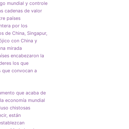
zgo mundial y controle
as cadenas de valor
tre países
ntera por los
s de China, Singapur,
ójico con China y
una mirada
aíses encabezaron la
deres los que
os que convocan a
cumento que acaba de
e la economía mundial
luso chistosas
cir, están
establezcan