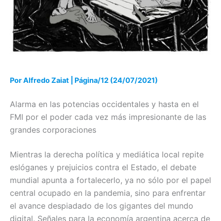
Por Alfredo Zaiat | Página/12 (24/07/2021)
Alarma en las potencias occidentales y hasta en el
FMI por el poder cada vez más impresionante de las
grandes corporaciones
Mientras la derecha política y mediática local repite
eslóganes y prejuicios contra el Estado, el debate
mundial apunta a fortalecerlo, ya no sólo por el papel
central ocupado en la pandemia, sino para enfrentar
el avance despiadado de los gigantes del mundo
digital. Señales para la economía argentina acerca de