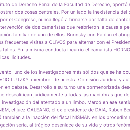
stituto de Derecho Penal de la Facultad de Derecho, aportó 
trar dos cosas centrales. Por un lado la inexistencia del d
por el Congreso, nunca llegó a firmarse por falta de conf
ntervención de dos camaristas que reabrieron la causa a p
ación familiar de uno de ellos, Borinsky con Kaplun el abo
s frecuentes visitas a OLIVOS para alternar con el Preside
 fallos. En la misma conducta incurrio el camarista HORN
cas ilicitudes.
evento uno de los investigadores más sólidos que se ha o
ACIO LUTZKY, miembro de nuestra Comisión Jurídica y au
ón en debate. Desarrolló a su turno una pormenorizada des
ue descalifican jurídicamente a todas las maniobras que d
la investigación del atentado a un limbo. Marcó en ese senti
NEM, el juez GALEANO, el ex presidente de DAIA, Ruben Ber
rió también a la inacción del fiscal NISMAN en los procedim
tigación seria, al trágico desenlace de su vida y otros fen