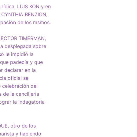
urídica, LUIS KON y en
to CYNTHIA BENZION,
icipación de los msmos.
er HECTOR TIMERMAN,
ima desplegada sobre
o le impidió la
l que padecía y que
r declarar en la
ia oficial se
 celebración del
de la cancillería
ograr la indagatoria
UE, otro de los
marista y habiendo