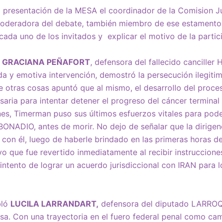
la presentación de la MESA el coordinador de la Comision J
 moderadora del debate, también miembro de ese estamen
e cada uno de los invitados y explicar el motivo de la part
r
GRACIANA PEÑAFORT
, defensora del fallecido cancill
a y emotiva intervención, demostró la persecución ilegit
e otras cosas apuntó que al mismo, el desarrollo del proces
aria para intentar detener el progreso del cáncer termina
es, Timerman puso sus últimos esfuerzos vitales para pode
BONADIO, antes de morir. No dejo de señalar que la dirigenc
on él, luego de haberle brindado en las primeras horas de
ue fue revertido inmediatamente al recibir instrucciones 
 intento de lograr un acuerdo jurisdiccional con IRAN para l
bló
LUCILA LARRANDART,
defensora del diputado LARROQ
a. Con una trayectoria en el fuero federal penal como ca