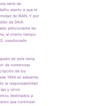
una serie de
elito atento a que el
ormidad de IRAN. Y por
edido de DAIA.
gado peticionante de
nte, al mismo tiempo
OS, cuestionado
cupado de este tema.
tor de numerosas
cripción de los
esde 1994 en adelante,
do la responsabilidad
aja y otros
ientos destinados a
ómenos que continúan