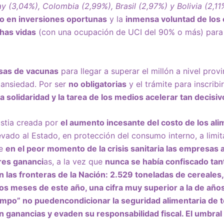
y (3,04%), Colombia (2,99%), Brasil (2,97%) y Bolivia (2,11
do en inversiones oportunas
y la
inmensa voluntad de los 
has vidas
(con una ocupación de UCI del 90% o más) para 
sas de vacunas
para llegar a superar el millón a nivel prov
ansiedad. Por ser
no obligatorias
y el trámite para inscribi
la solidaridad y la tarea de los medios acelerar tan decis
stia creada por
el aumento incesante del costo de los ali
levado al Estado, en protección del consumo interno, a limit
ue
en el peor momento de la crisis sanitaria las empresas
res gananci
as, a la vez que
nunca se había confiscado ta
 las fronteras de la Nación:
2.529 toneladas de cereales,
ros meses de este año, una cifra muy superior a la de año
ampo” no pueden
condicionar la seguridad alimentaria
de t
 ganancias y evaden su responsabilidad fiscal
.
El umbral 