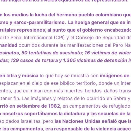
n los medios la
lucha del hermano pueblo colombiano
que
ismo y narco-paramilitarismo. La
huelga general que se in
utales represiones, al punto que el gobierno encabezad
orte Penal Internacional (CPI) y el Consejo de Seguridad d
manidad
ocurridos durante las manifestaciones del Paro Na
esinatos, 50 tentativas de asesinato; 16 víctimas de violen
das; 129 casos de tortura y 1.365 víctimas de detención i
en letra y música
lo que hoy se muestra con
imágenes de 
splazan en el cielo de ese bíblico territorio, donde un inte
entos, que culminan con más muertes, heridos, daños trans
tener fin. Las imágenes y relatos de lo ocurrido en Sabra 
rrió en setiembre de 1982
, en campamentos de refugiados
 nosotros soportábamos la dictadura y las secuelas de la
oldados israelitas, pero
las Naciones Unidas señaló que Is
 los campamentos, era responsable de la violencia acaeci