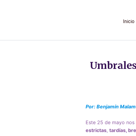
Ir
al
contenido
Inicio
Umbrales 
Por: Benjamín Malam
Este 25 de mayo nos 
estrictas
,
tardías, b