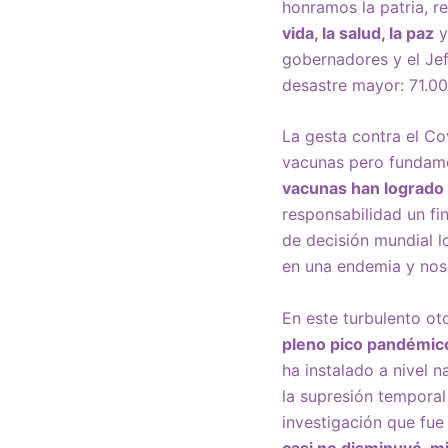
honramos la patria, r
vida, la salud, la paz
y
gobernadores y el Jef
desastre mayor: 71.00
La gesta contra el Co
vacunas pero fundame
vacunas han logrado 
responsabilidad un fi
de decisión mundial l
en una endemia y nos
En este turbulento o
pleno pico pandémic
ha instalado a nivel 
la supresión temporal
investigación que fue
casi no disminuyó, m