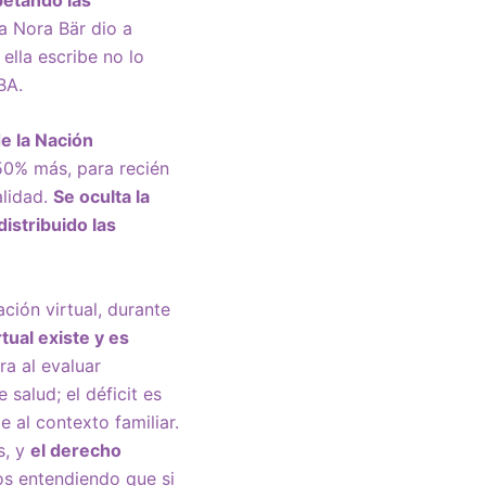
a Nora Bär dio a
ella escribe no lo
BA.
e la Nación
50% más, para recién
alidad.
Se oculta la
distribuido las
ción virtual, durante
tual existe y es
a al evaluar
salud; el déficit es
 al contexto familiar.
s, y
el derecho
os entendiendo que si