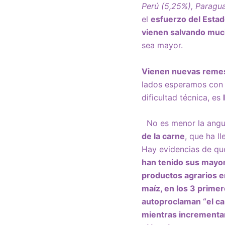
Perú (5,25%), Paragua
el
esfuerzo del Esta
vienen salvando muc
sea mayor.
Vienen nuevas reme
lados esperamos con 
dificultad técnica, es
No es menor la angu
de la carne
, que ha l
Hay evidencias de q
han tenido sus mayo
productos agrarios en
maíz, en los 3 prime
autoproclaman “el c
mientras
incrementan