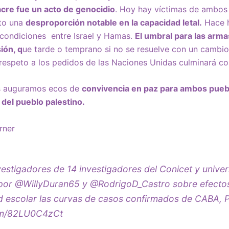
cre fue un acto de genocidio
. Hoy hay víctimas de ambos 
sto una
desproporción notable en la capacidad letal.
Hace h
condiciones entre Israel y Hamas.
El umbral para las arma
ión, q
ue tarde o temprano si no se resuelve con un cambio
l respeto a los pedidos de las Naciones Unidas culminará 
s auguramos ecos de
convivencia en paz para ambos pueblo
 del pueblo palestino.
rner
vestigadores de 14 investigadores del Conicet y unive
 por
@WillyDuran65
y
@RodrigoD_Castro
sobre efectos
ad escolar las curvas de casos confirmados de CABA,
com/82LU0C4zCt