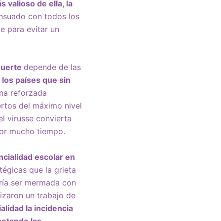
 valioso de ella, la
ensuado con todos los
e para evitar un
 muerte
depende de las
n
los países que sin
na reforzada
ertos del máximo nivel
l virusse convierta
por mucho tiempo.
ncialidad escolar en
tégicas que la grieta
dría ser mermada con
izaron un trabajo de
lidad la incidencia
petando las