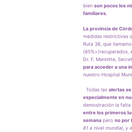
bien
son pocos los ni
familiares.
La provincia de Cór
medidas restrictivas 
Ruta 38, que llamamos
(85%>)recuperados, s
Dr. F. Mennitte, Secre
para acceder a una i
nuestro Hospital Muni
Todas las
alertas s
especialmente en nue
demostración la falta
entre los primeros l
semana
pero
no por l
81 a nivel mundial, y