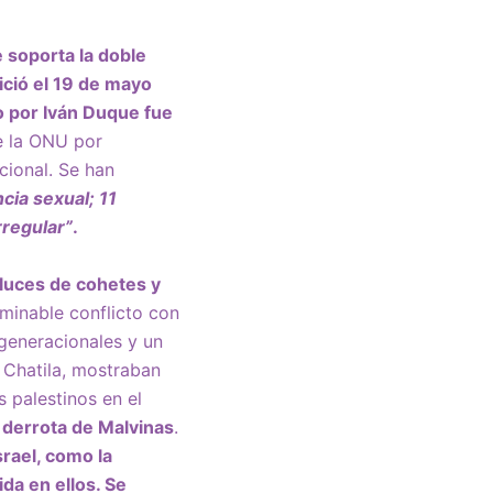
 soporta la doble
ició el 19 de mayo
o por Iván Duque fue
e la ONU por
cional. Se han
cia sexual; 11
rregular”
.
luces de cohetes y
rminable conflicto con
generacionales y un
y Chatila, mostraban
 palestinos en el
 derrota de Malvinas
.
rael, como la
da en ellos. Se