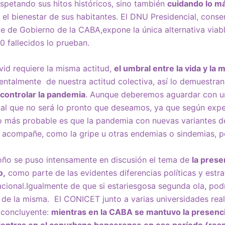
espetando sus hitos históricos, sino también
cuidando lo más
 el bienestar de sus habitantes. El DNU Presidencial, cons
e de Gobierno de la CABA,expone la única alternativa viabl
0 fallecidos lo prueban.
vid requiere la misma actitud,
el umbral entre la vida y la
ntalmente de nuestra actitud colectiva, así lo demuestra
controlar la pandemia
. Aunque deberemos aguardar con u
nal que no será lo pronto que deseamos, ya que según exp
o más probable es que la pandemia con nuevas variantes de
 acompañe, como la gripe u otras endemias o sindemias, 
toño se puso intensamente en discusión el tema de
la prese
o,
como parte de las evidentes diferencias políticas y estra
nacional.Igualmente de que si estariesgosa segunda ola, po
 de la misma. El CONICET junto a varias universidades real
 concluyente:
mientras en la CABA se mantuvo la presencia
ientras en el conurbano bonaerense en ese período (res