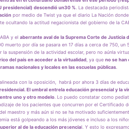
U presidencial) descendió un30 %
. La destacada periodist
ación
por medio de Twist ya que el diario La Nación donde 
e ocultando la actitud negacionista del gobierno de la CA
CABA y el
aberrante aval de la Suprema Corte de Justicia d
0 muerto por día se pasara en 17 días a cerca de 750, un 
 la suspensión de la actividad escolar, pero no aúnla virtu
 rico del país en acceder a la virtualidad
, ya que
no se han 
ramas nacionales y locales en las escuelas públicas
.
 alineada con la oposición, habrá por ahora 3 días de educa
residencial. El umbral entrela educación presencial y la vir
 entre uno y otro modelo
. Lo puedo constatar como pediatr
izaje de los pacientes que concurren por el Certificado de 
del maestro y más aún si no se ha motivado suficientemente
emia está golpeando a los más jóvenes e incluso a los niño
uperior al de la educación pre
s
encia
l. Y esto lo expresam