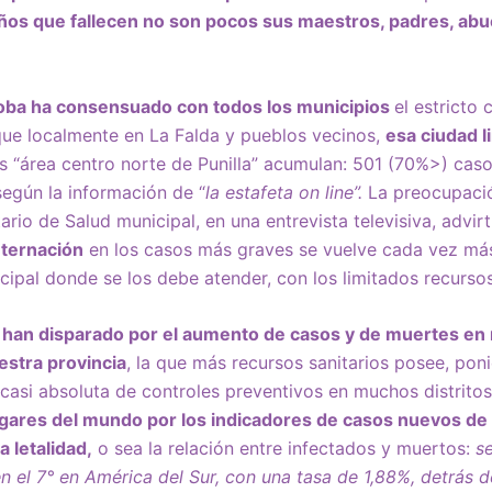
ños que fallecen no son pocos sus maestros, padres, abu
doba ha consensuado con todos los municipios
el estricto
que localmente en La Falda y pueblos vecinos,
esa ciudad l
 “área centro norte de Punilla” acumulan: 501 (70%>) caso
egún la información de “
la estafeta on line”.
La preocupació
tario de Salud municipal, en una entrevista televisiva, advi
nternación
en los casos más graves se vuelve cada vez má
cipal donde se los debe atender, con los limitados recurso
e han disparado por el aumento de casos y de muertes en 
stra provincia
, la que más recursos sanitarios posee, pon
 casi absoluta de controles preventivos en muchos distrito
ugares del mundo por los indicadores de casos nuevos de 
a letalidad,
o sea la relación entre infectados y muertos:
se
 en el 7° en América del Sur, con una tasa de 1,88%, detrás 