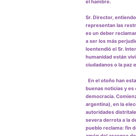
el hambre.
Sr. Director, entien
representan las restr
es un deber reclamar
a ser los más perjudi
loentendió el Sr. Int
humanidad están viv
ciudadanos o la paz
e
En el otoño han est
buenas noticias y es 
democracia. Comienz
argentina), en la el
autoridades distrital
severa derrota a la 
pueblo reclama: fin de
amén del ascenso de 