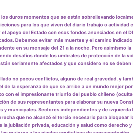
do los duros momentos que se están sobrellevando localme
icciones para los que viven del diario trabajo o actividad 
 el
apoyo del Estado con esos fondos anunciados en el 
cados. D
ebemos evitar más muertes y el camino indicado n
endente en su mensaje del 21 a la noche. Pero asimismo la 
iendo desafíos donde los
umbrales de protección de la vi
stán seriamente afectados y que considero no se deben 
allado
no pocos conflictos, alguno de real gravedad,
y tam
el de
la esperanza de que se arribe a un mundo mejor por l
o con el
impresionante triunfo del pueblo chileno
(oculta
ección de sus representantes para elaborar
su nueva Const
es y municipales
. Sectores independientes y de izquierda 
derecha
que no alcanzó el tercio necesario para bloquear 
 la jubilación privada,
educación y salud como derecho y 
las mujeres a los niveles equitativos de representación.