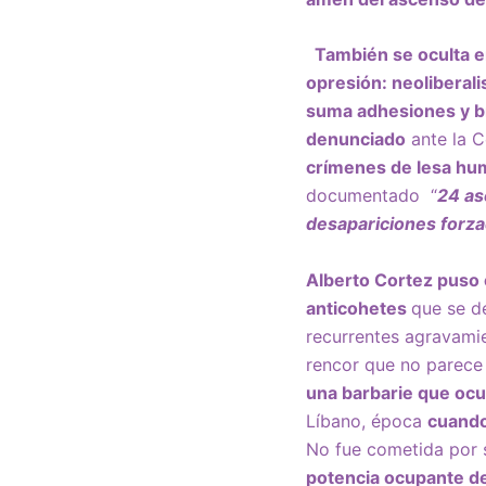
También se oculta e
opresión: neoliberal
suma adhesiones y br
denunciado
ante la C
crímenes de lesa hu
documentado “
24 as
desapariciones forza
Alberto Cortez puso 
anticohetes
que se de
recurrentes agravami
rencor que no parece 
una barbarie que ocu
Líbano, época
cuando
No fue cometida por s
potencia ocupante de