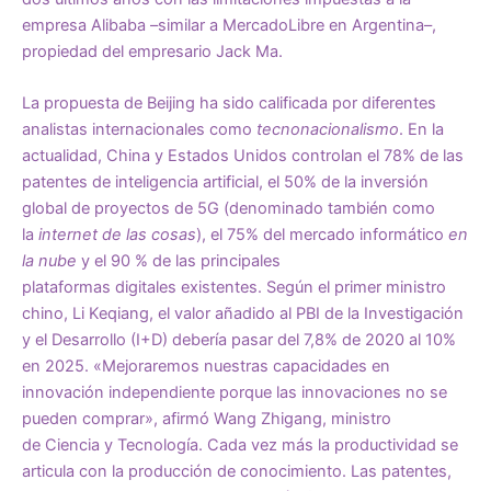
empresa Alibaba –similar a MercadoLibre en Argentina–,
propiedad del empresario Jack Ma.
La propuesta de Beijing ha sido calificada por diferentes
analistas internacionales como
t
ecnonacionalismo
. En la
actualidad, China y Estados Unidos controlan el 78% de las
patentes de inteligencia artificial, el 50% de la inversión
global de proyectos de 5G (denominado también como
la
internet de las cosas
), el 75% del mercado informático
en
la nube
y el 90 % de las principales
plataformas
digitales
existentes.
Según el primer ministro
chino, Li Keqiang, el valor añadido al PBI de la Investigación
y el Desarrollo (I+D) debería pasar del 7,8% de 2020 al 10%
en 2025. «Mejoraremos nuestras capacidades en
innovación independiente porque las innovaciones no se
pueden comprar», afirmó Wang Zhigang, ministro
de
C
iencia y
T
ecnología
.
Cada vez más la productividad se
articula con la producción de conocimiento. Las patentes,