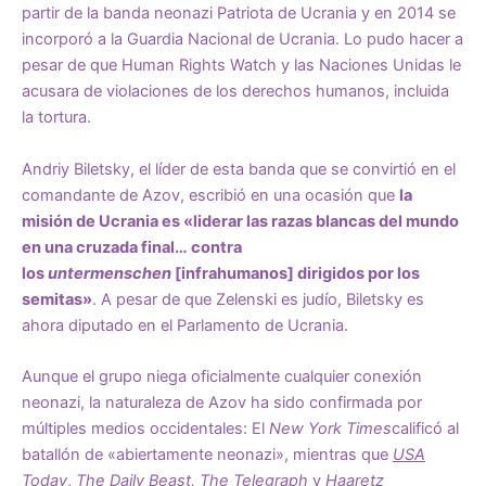
partir de la banda neonazi
Patriota de Ucrania
y en 2014
se
incorporó
a la Guardia Nacional de Ucrania. Lo pudo hacer a
pesar de que
Human Rights Watch
y las
Naciones Unidas
le
acusara de violaciones de los derechos humanos, incluida
la tortura.
Andriy Biletsky, el líder de esta banda que se convirtió en el
comandante de Azov,
escribió
en una ocasión que
la
misión de Ucrania es «liderar las razas blancas del mundo
en una cruzada final… contra
los
untermenschen
[infrahumanos] dirigidos por los
semitas»
. A pesar de que Zelenski es judío, Biletsky es
ahora diputado en el Parlamento de Ucrania.
Aunque el grupo niega oficialmente cualquier conexión
neonazi, la naturaleza de Azov ha sido confirmada por
múltiples medios occidentales: El
New York Times
calificó
al
batallón de «abiertamente neonazi», mientras que
USA
Today
,
The Daily Beast, The Telegraph
y
Haaretz