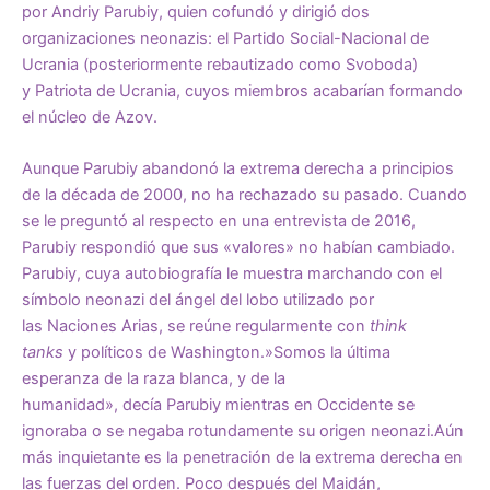
por
Andriy Parubiy
, quien cofundó y dirigió dos
organizaciones neonazis: el
Partido Social-Nacional de
Ucrania
(posteriormente rebautizado como Svoboda)
y
Patriota de Ucrania
, cuyos miembros acabarían formando
el núcleo de Azov.
Aunque Parubiy abandonó la extrema derecha a principios
de la década de 2000, no ha rechazado su pasado. Cuando
se le preguntó al respecto en una
entrevista
de 2016,
Parubiy respondió que sus «valores» no habían cambiado.
Parubiy, cuya autobiografía le muestra marchando con el
símbolo neonazi del
ángel del lobo
utilizado por
las
Naciones Arias
, se reúne regularmente con
think
tanks
y
políticos
de Washington.»Somos la última
esperanza de la raza blanca, y de la
humanidad»,
decía
Parubiy mientras en Occidente se
ignoraba o se negaba rotundamente su origen neonazi.
Aún
más inquietante es la penetración de la extrema derecha en
las fuerzas del orden. Poco después del Maidán,