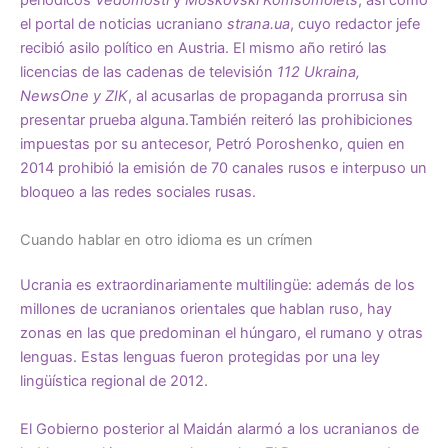
periódicos
Vedomosti
y
Moskovski Komsomolets
, así como
el portal de noticias ucraniano
strana.ua
, cuyo redactor jefe
recibió asilo político en Austria. El mismo año retiró las
licencias de las cadenas de televisión
112 Ukraina,
NewsOne y ZIK
, al acusarlas de propaganda prorrusa sin
presentar prueba alguna.También reiteró las prohibiciones
impuestas por su antecesor, Petró Poroshenko, quien en
2014 prohibió la emisión de 70 canales rusos e interpuso un
bloqueo a las redes sociales rusas.
Cuando hablar en otro idioma es un crímen
Ucrania es extraordinariamente multilingüe: además de los
millones de ucranianos orientales que hablan ruso, hay
zonas en las que predominan el húngaro, el rumano y otras
lenguas. Estas lenguas fueron protegidas por una ley
lingüística regional de 2012.
El Gobierno posterior al Maidán
alarmó
a los ucranianos de