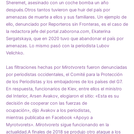
Sheremet, asesinado con un coche bomba un año
después.Otros tantos tuvieron que huir del país por
amenazas de muerte a ellos y sus familiares. Un ejemplo de
ello,
denunciado
por Reporteros sin Fronteras, es el caso de
la redactora jefe del portal
zaborona.com
, Ekaterina
Sergatskaya, que en 2020 tuvo que abandonar el país por
amenazas. Lo mismo pasó con la periodista Lubov
Velichko.
Las filtraciones hechas por
Mirotvorets
fueron denunciadas
por periodistas occidentales, el
Comité para la Protección
de los Periodistas
y
los embajadores
de los países del G7.
En respuesta, funcionarios de Kiev, entre ellos el ministro
del Interior, Arsen Avakov, elogiaron el sitio: «Esta es su
decisión de cooperar con las fuerzas de
ocupación»,
dijo
Avakov a los periodistas,
mientras
publicaba
en Facebook «Apoyo a
Myrotvorets».
Mirotvorets
sigue funcionando en la
actualidad.A finales de 2018 se produjo
otro ataque
a los