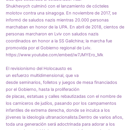
Shukhevych
culminó
con el lanzamiento de cócteles
molotov contra una sinagoga. En noviembre de 2017, se
informó de saludos nazis mientras 20.000 personas
marchaban en honor de la UPA. En abril de 2018, cientos de
personas
marcharon
en Lviv con saludos nazis
coordinados en honor a la SS Galichina; la marcha
fue
promovida
por el Gobierno regional de Lviv.
https://www.youtube.com/embed/w7JMYEro_Mk
El revisionismo del Holocausto es
un
esfuerzo
multidimensional, que va
desde
seminarios
,
folletos
y
juegos de mesa
financiados
por el Gobierno, hasta la proliferación
de
placas
,
estatuas
y
calles rebautizadas
con el nombre de
los carniceros de judíos, pasando por los
campamentos
infantiles
de extrema derecha, donde
se inculca a los
jóvenes
la ideología ultranacionalista.Dentro de varios años,
toda una generación será adoctrinada para adorar a los