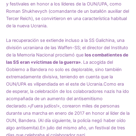
y
festivales
en honor a los líderes de la OUN/UPA, como
Roman Shukhevych (comandante de un batallón auxiliar del
Tercer Reich), se convirtieron en una característica habitual
de la nueva Ucrania.
La recuperación se extiende incluso a la
SS Galichina
, una
división ucraniana de las Waffen-SS;
el director
del Instituto
de la Memoria Nacional
proclamó
que
los combatientes de
las SS eran «víctimas de la guerra»
. La acogida del
Gobierno a Bandera no solo es deplorable, sino también
extremadamente divisiva, teniendo en cuenta que la
OUN/UPA es
vilipendiada
en el este de Ucrania.Como era
de esperar, la celebración de los colaboradores nazis ha ido
acompañada de un aumento del antisemitismo
declarado.»
¡Fuera judíos!
«, corearon miles de personas
durante una marcha en enero de 2017 en honor al líder de la
OUN, Bandera. (Al día siguiente, la policía
negó
haber oído
algo antisemita).
En julio del mismo año, un festival de tres
días que celebraba al colaborador nazi