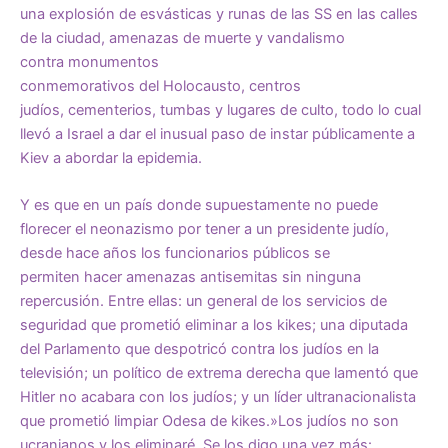
una explosión de esvásticas y runas de las SS en las calles
de la ciudad, amenazas de muerte y vandalismo
contra
monumentos
conmemorativos
del
Holocausto
,
centros
judíos
,
cementerios
,
tumbas
y
lugares de culto
, todo lo cual
llevó a Israel a dar el inusual paso de
instar
públicamente a
Kiev a abordar la epidemia.
Y es que en un país donde supuestamente no puede
florecer el neonazismo por tener a un presidente judío,
desde hace años los funcionarios públicos se
permiten
hacer amenazas antisemitas
sin ninguna
repercusión. Entre ellas: un general de los servicios de
seguridad que
prometió eliminar
a los kikes; una diputada
del Parlamento que
despotricó
contra los judíos en la
televisión; un político de extrema derecha que
lamentó
que
Hitler no acabara con los judíos; y un líder ultranacionalista
que
prometió
limpiar Odesa de kikes.»Los judíos no son
ucranianos y los eliminaré. Se los digo una vez más: