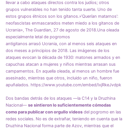
llevar a cabo ataques directos contra los judíos; otros
grupos vulnerables no han tenido tanta suerte. Uno de
estos grupos étnicos son los gitanos.»‘Querían matarnos’:
neofascistas enmascarados meten miedo a los gitanos de
Ucrania»,
The Guardian
, 27 de agosto de 2018.
Una
oleada
especialmente letal
de pogromos
antigitanos
arrasó
Ucrania, con al menos seis ataques en
dos meses a principios de 2018. Las imágenes de los
ataques evocan la década de 1930: matones armados y en
capuchas atacan a mujeres y niños mientras arrasan sus
campamentos. En aquella oleada, al menos un hombre
fue
asesinado
, mientras que otros, incluido un niño, fueron
apuñalados. https://www.youtube.com/embed/IxjRkeJvdpk
Dos bandas detrás de los ataques —la C14 y la Druzhina
Nacional—
se sintieron lo suficientemente cómodas
como para publicar con orgullo videos
del pogromo en las
redes sociales. No es de extrañar, teniendo en cuenta que la
Druzhina Nacional forma parte de Azov, mientras que el