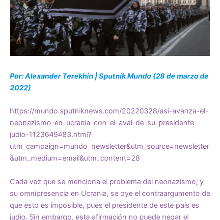
Por: Alexander Terekhin | Sputnik Mundo (28 de marzo de
2022)
https://mundo.sputniknews.com/20220328/asi-avanza-el-
neonazismo-en-ucrania-con-el-aval-de-su-presidente-
judio-1123649483.html?
utm_campaign=mundo_newsletter&utm_source=newsletter
&utm_medium=email&utm_content=28
Cada vez que se menciona el problema del neonazismo, y
su omnipresencia en Ucrania, se oye el contraargumento de
que esto es imposible, pues el presidente de este país es
judío. Sin embargo, esta afirmación no puede negar el