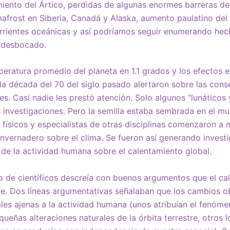
imiento del Ártico, perdidas de algunas enormes barreras de 
afrost en Siberia, Canadá y Alaska, aumento paulatino del 
orrientes oceánicas y así podríamos seguir enumerando he
 desbocado.
ratura promedio del planeta en 1.1 grados y los efectos es
 la década del 70 del siglo pasado alertaron sobre las con
es. Casi nadie les prestó atención. Solo algunos “lunáticos
 investigaciones. Pero la semilla estaba sembrada en el 
físicos y especialistas de otras disciplinas comenzaron a mi
invernadero sobre el clima. Se fueron así generando invest
 de la actividad humana sobre el calentamiento global.
 de científicos descreía con buenos argumentos que el ca
e. Dos líneas argumentativas señalaban que los cambios 
les ajenas a la actividad humana (unos atribuían el fenómen
queñas alteraciones naturales de la órbita terrestre, otros 