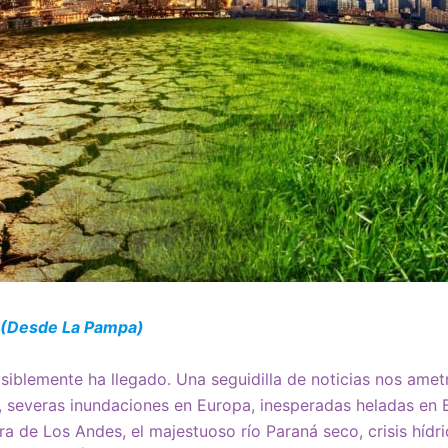
g (Desde La Pampa)
siblemente ha llegado. Una seguidilla de noticias nos ametr
severas inundaciones en Europa, inesperadas heladas en B
ra de Los Andes, el majestuoso río Paraná seco, crisis hídri