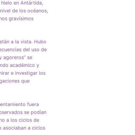
hielo en Antártida,
nivel de los océanos,
chos gravísimos
tán a la vista. Hubo
secuencias del uso de
 y agoreros” se
mundo académico y
rar e investigar los
igaciones que
lentamiento fuera
observados se podían
o a los ciclos de
lo asociaban a ciclos