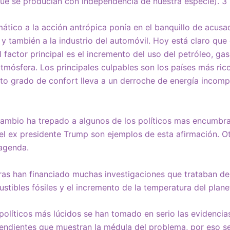
que se producían con independencia de nuestra especie). 3
ático a la acción antrópica ponía en el banquillo de acusad
 y también a la industrio del automóvil. Hoy está claro que
l factor principal es el incremento del uso del petróleo, ga
tmósfera. Los principales culpables son los países más rico
lto grado de confort lleva a un derroche de energía incomp
cambio ha trepado a algunos de los políticos mas encumbra
 el ex presidente Trump son ejemplos de esta afirmación. Otr
 agenda.
as han financiado muchas investigaciones que trataban de
tibles fósiles y el incremento de la temperatura del plane
y políticos más lúcidos se han tomado en serio las evidencia
pendientes que muestran la médula del problema, por eso s