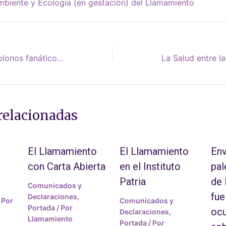
biente y Ecologia (en gestación) del Llamamiento
No permita que los colonos fanáticos y violentos tomen como rehén al futuro de Israel
relacionadas
El Llamamiento
El Llamamiento
Env
con Carta Abierta
en el Instituto
pal
Patria
de
Comunicados y
fue
Declaraciones
,
 Por
Comunicados y
Portada
/ Por
ocu
Declaraciones
,
Llamamiento
Portada
/ Por