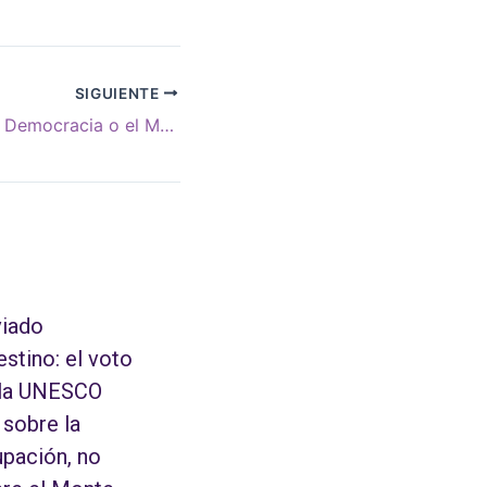
SIGUIENTE
La Salud entre la Democracia o el Mercado
iado
estino: el voto
 la UNESCO
 sobre la
pación, no