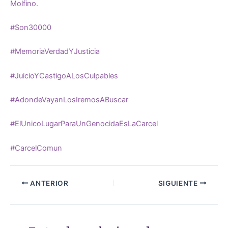
Molfino.
#Son30000
#MemoriaVerdadYJusticia
#JuicioYCastigoALosCulpables
#AdondeVayanLosIremosABuscar
#ElUnicoLugarParaUnGenocidaEsLaCarcel
#CarcelComun
ANTERIOR
SIGUIENTE