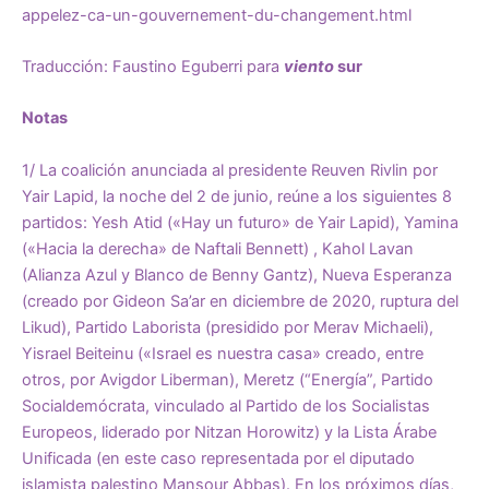
appelez-ca-un-gouvernement-du-changement.html
Traducción: Faustino Eguberri para
viento
sur
Notas
1/
La coalición anunciada al presidente Reuven Rivlin por
Yair Lapid, la noche del 2 de junio, reúne a los siguientes 8
partidos: Yesh Atid («Hay un futuro» de Yair Lapid), Yamina
(«Hacia la derecha» de Naftali Bennett) , Kahol Lavan
(Alianza Azul y Blanco de Benny Gantz), Nueva Esperanza
(creado por Gideon Sa’ar en diciembre de 2020, ruptura del
Likud), Partido Laborista (presidido por Merav Michaeli),
Yisrael Beiteinu («Israel es nuestra casa» creado, entre
otros, por Avigdor Liberman), Meretz (“Energía”, Partido
Socialdemócrata, vinculado al Partido de los Socialistas
Europeos, liderado por Nitzan Horowitz) y la Lista Árabe
Unificada (en este caso representada por el diputado
islamista palestino Mansour Abbas). En los próximos días,