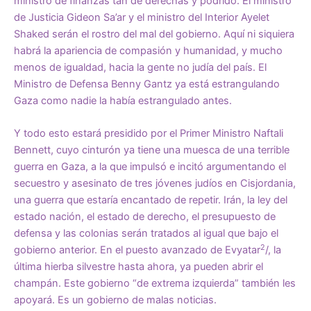
ministro de finanzas tan de derechas y podrido. El ministro
de Justicia Gideon Sa’ar y el ministro del Interior Ayelet
Shaked serán el rostro del mal del gobierno. Aquí ni siquiera
habrá la apariencia de compasión y humanidad, y mucho
menos de igualdad, hacia la gente no judía del país. El
Ministro de Defensa Benny Gantz ya está estrangulando
Gaza como nadie la había estrangulado antes.
Y todo esto estará presidido por el Primer Ministro Naftali
Bennett, cuyo cinturón ya tiene una muesca de una terrible
guerra en Gaza, a la que impulsó e incitó argumentando el
secuestro y asesinato de tres jóvenes judíos en Cisjordania,
una guerra que estaría encantado de repetir. Irán, la ley del
estado nación, el estado de derecho, el presupuesto de
defensa y las colonias serán tratados al igual que bajo el
2
gobierno anterior. En el puesto avanzado de Evyatar
/, la
última hierba silvestre hasta ahora, ya pueden abrir el
champán. Este gobierno “de extrema izquierda” también les
apoyará. Es un gobierno de malas noticias.