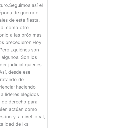
turo.Seguimos así el
 época de guerra o
les de esta fiesta.
ad, como otro
monio a las próximas
os precedieron.Hoy
Pero ¿quiénes son
algunos. Son los
er judicial quienes
Así, desde ese
tratando de
ciencia; haciendo
a líderes elegidos
to de derecho para
mbién actúan como
tino y, a nivel local,
alidad de lxs