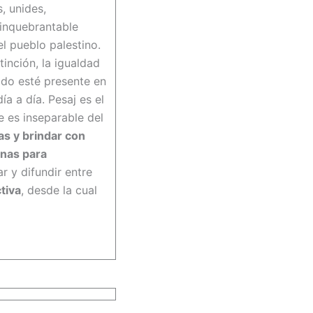
, unides,
 inquebrantable
el pueblo palestino.
inción, la igualdad
ado esté presente en
ía a día. Pesaj es el
 es inseparable del
pas y brindar con
unas para
r y difundir entre
tiva
, desde la cual