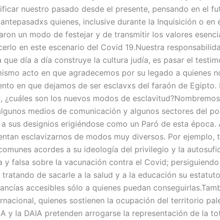
ificar nuestro pasado desde el presente, pensando en el fu
antepasadxs quienes, inclusive durante la Inquisición o en
ron un modo de festejar y de transmitir los valores esencia
erlo en este escenario del Covid 19.Nuestra responsabilid
 que día a día construye la cultura judía, es pasar el testi
mismo acto en que agradecemos por su legado a quienes n
to en que dejamos de ser esclavxs del faraón de Egipto. 
?, ¿cuáles son los nuevos modos de esclavitud?Nombremos 
algunos medios de comunicación y algunos sectores del pod
 a sus designios erigiéndose como un Paró de esta época. 
tentan esclavizarnos de modos muy diversos. Por ejemplo, 
comunes acordes a su ideología del privilegio y la autosufi
y falsa sobre la vacunación contra el Covid; persiguiendo 
 tratando de sacarle a la salud y a la educación su estatu
cancías accesibles sólo a quienes puedan conseguirlas.Ta
ernacional, quienes sostienen la ocupación del territorio pales
 y la DAIA pretenden arrogarse la representación de la tot