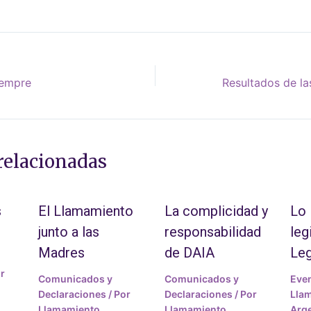
iempre
relacionadas
s
El Llamamiento
La complicidad y
Lo 
junto a las
responsabilidad
leg
Madres
de DAIA
Leg
r
Comunicados y
Comunicados y
Eve
Declaraciones
/ Por
Declaraciones
/ Por
Lla
Llamamiento
Llamamiento
Arge