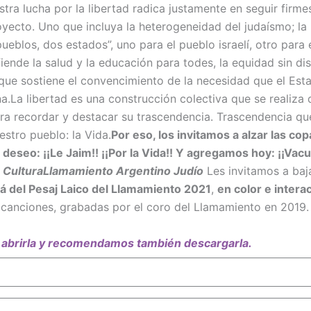
tra lucha por la libertad radica justamente en seguir firmes
yecto. Uno que incluya la heterogeneidad del judaísmo; la
ueblos, dos estados”, uno para el pueblo israelí, otro para 
ende la salud y la educación para todes, la equidad sin dist
que sostiene el convencimiento de la necesidad que el Est
a.La libertad es una construcción colectiva que se realiza d
a recordar y destacar su trascendencia. Trascendencia que
stro pueblo: la Vida.
Por eso, los invitamos a alzar las co
deseo: ¡¡Le Jaim!! ¡¡Por la Vida!! Y agregamos hoy: ¡¡Vac
 CulturaLlamamiento Argentino Judío
Les invitamos a baja
 del Pesaj Laico del Llamamiento 2021
,
en color e interac
 canciones, grabadas por el coro del Llamamiento en 2019.
a abrirla y recomendamos también descargarla.