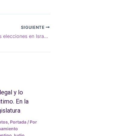
SIGUIENTE
Resultados de las elecciones en Israel: ¿Es el kahanista Ben-Gvir lo que le molesta?
legal y lo
itimo. En la
islatura
ntos
,
Portada
/ Por
mamiento
ntino Judio