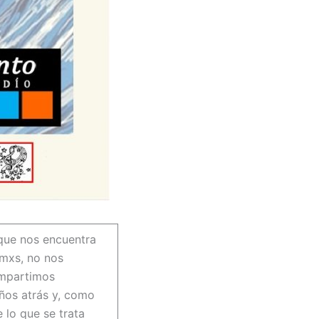
 que nos encuentra
smxs, no nos
ompartimos
os atrás y, como
 lo que se trata