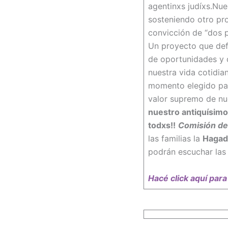
agentinxs judíxs.Nues
sosteniendo otro pro
convicción de “dos p
Un proyecto que defi
de oportunidades y 
nuestra vida cotidian
momento elegido par
valor supremo de nue
nuestro antiquísimo 
todxs!!
Comisión de
las familias la
Hagadá
podrán escuchar las
Hacé click aquí par