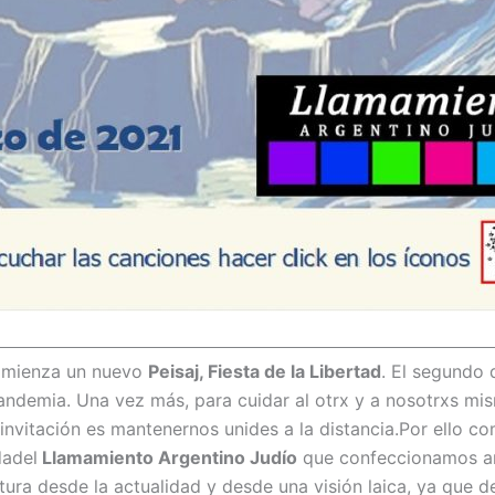
omienza un nuevo
Peisaj, Fiesta de la Libertad
. El segundo
andemia. Una vez más, para cuidar al otrx y a nosotrxs mi
invitación es mantenernos unides a la distancia.Por ello c
dadel
Llamamiento Argentino Judío
que confeccionamos añ
tura desde la actualidad y desde una visión laica, ya que de