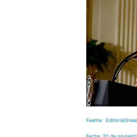
Fuente: Editorial|Haa
Fecha: 20 de noviem