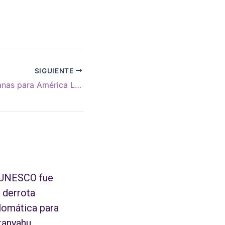
SIGUIENTE
Lecciones bolivianas para América Latina
 UNESCO fue
 derrota
lomática para
tanyahu