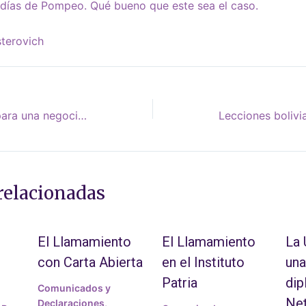
 días de Pompeo. Qué bueno que este sea el caso.
terovich
Protocolos flexibles para una negociación enrarecida
relacionadas
El Llamamiento
El Llamamiento
La
con Carta Abierta
en el Instituto
una
Patria
dip
Comunicados y
Ne
Declaraciones
,