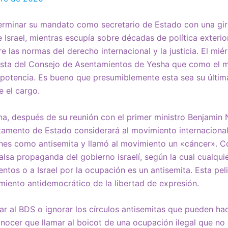
erminar su mandato como secretario de Estado con una gir
 Israel, mientras escupía sobre décadas de política exteri
re las normas del derecho internacional y la justicia. El mi
ista del Consejo de Asentamientos de Yesha que como el m
rpotencia. Es bueno que presumiblemente esta sea su última 
 el cargo.
ana, después de su reunión con el primer ministro Benjami
tamento de Estado considerará al movimiento internacional
nes como antisemita y llamó al movimiento un «cáncer». Co
alsa propaganda del gobierno israelí, según la cual cualqu
entos o a Israel por la ocupación es un antisemita. Esta pel
amiento antidemocrático de la libertad de expresión.
r al BDS o ignorar los círculos antisemitas que pueden ha
ocer que llamar al boicot de una ocupación ilegal que no 