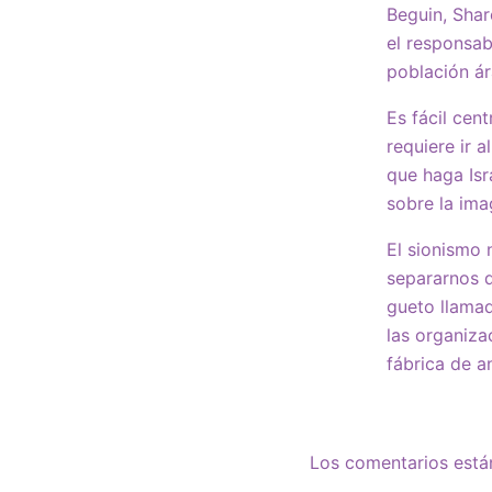
Beguin, Shar
el responsab
población ár
Es fácil cen
requiere ir 
que haga Isr
sobre la im
El sionismo 
separarnos d
gueto llamad
las organiza
fábrica de a
Los comentarios está