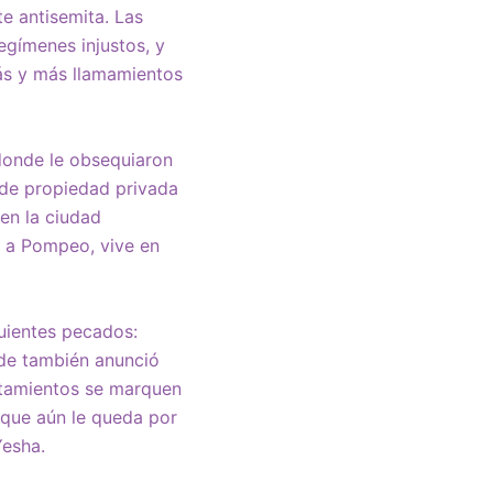
e antisemita. Las
egímenes injustos, y
más y más llamamientos
 donde le obsequiaron
s de propiedad privada
 en la ciudad
ó a Pompeo, vive en
guientes pecados:
rde también anunció
ntamientos se marquen
 que aún le queda por
Yesha.