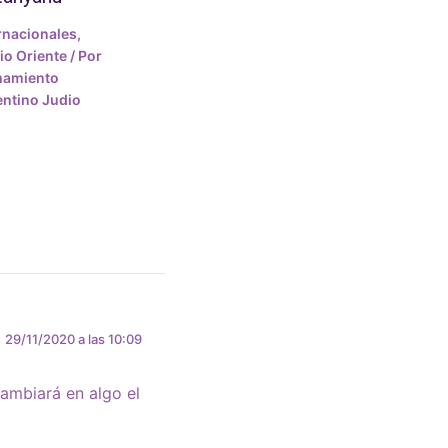
rnacionales
,
o Oriente
/ Por
mamiento
ntino Judio
29/11/2020 a las 10:09
ambiará en algo el