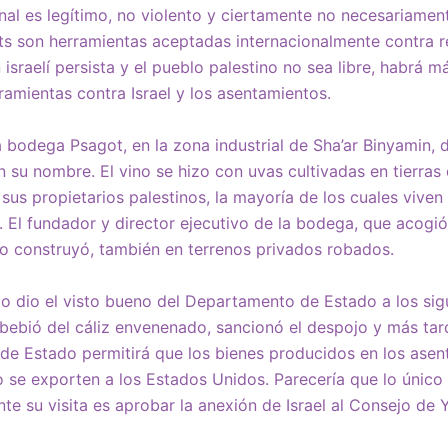
al es legítimo, no violento y ciertamente no necesariament
ts son herramientas aceptadas internacionalmente contra r
 israelí persista y el pueblo palestino no sea libre, habrá 
rramientas contra Israel y los asentamientos.
 bodega Psagot, en la zona industrial de Sha’ar Binyamin,
on su nombre. El vino se hizo con uvas cultivadas en tierra
sus propietarios palestinos, la mayoría de los cuales viven
. El fundador y director ejecutivo de la bodega, que acogi
o construyó, también en terrenos privados robados.
do dio el visto bueno del Departamento de Estado a los si
 bebió del cáliz envenenado, sancionó el despojo y más ta
de Estado permitirá que los bienes producidos en los ase
 se exporten a los Estados Unidos. Parecería que lo único
e su visita es aprobar la anexión de Israel al Consejo de 