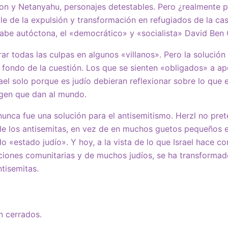
on y Netanyahu, personajes detestables. Pero ¿realmente 
le de la expulsión y transformación en refugiados de la casi
abe autóctona, el «democrático» y «socialista» David Ben 
trar todas las culpas en algunos «villanos». Pero la solució
al fondo de la cuestión. Los que se sienten «obligados» a a
ael solo porque es judío debieran reflexionar sobre lo que
agen que dan al mundo.
nunca fue una solución para el antisemitismo. Herzl no pre
e los antisemitas, en vez de en muchos guetos pequeños e
o «estado judío». Y hoy, a la vista de lo que Israel hace c
ciones comunitarias y de muchos judíos, se ha transforma
ntisemitas.
n cerrados.