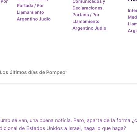
 Por
Comunicados y
Portada
/ Por
Declaraciones
,
Inte
Llamamiento
Portada
/ Por
Medi
Argentino Judio
Llamamiento
Lla
Argentino Judio
Arge
“Los últimos días de Pompeo”
mp se van, una buena noticia. Pero, aparte de la forma ¿c
icional de Estados Unidos a Israel, haga lo que haga?