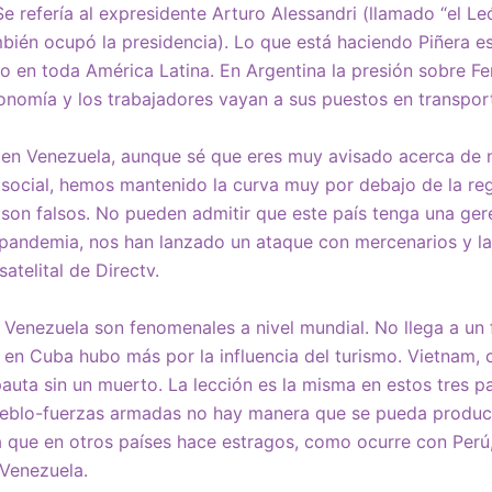
Se refería al expresidente Arturo Alessandri (llamado “el L
mbién ocupó la presidencia). Lo que está haciendo Piñera es
do en toda América Latina. En Argentina la presión sobre F
onomía y los trabajadores vayan a sus puestos en transpor
en Venezuela, aunque sé que eres muy avisado acerca de n
 social, hemos mantenido la curva muy por debajo de la reg
son falsos. No pueden admitir que este país tenga una ge
 pandemia, nos han lanzado un ataque con mercenarios y la
satelital de Directv.
 Venezuela son fenomenales a nivel mundial. No llega a un f
o en Cuba hubo más por la influencia del turismo. Vietnam, 
pauta sin un muerto. La lección es la misma en estos tres pa
eblo-fuerzas armadas no hay manera que se pueda produci
 que en otros países hace estragos, como ocurre con Perú
 Venezuela.