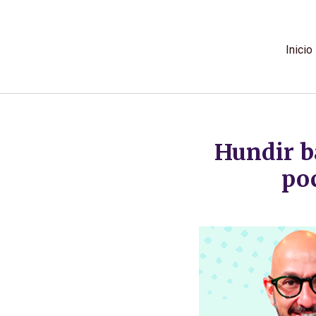
Ir
al
contenido
Inicio
Hundir ba
po