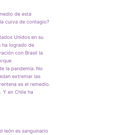
medio de esta
la curva de contagio?
stados Unidos en su
a ha logrado de
ación con Brasil la
orque
de la pandemia. No
uedan extremar las
rentena es el remedio.
 Y en Chile ha
l león es sanguinario