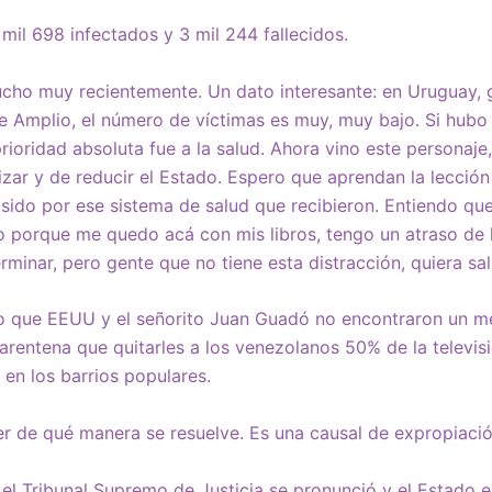
mil 698 infectados y 3 mil 244 fallecidos.
cho muy recientemente. Un dato interesante: en Uruguay, 
e Amplio, el número de víctimas es muy, muy bajo. Si hubo 
rioridad absoluta fue a la salud. Ahora vino este personaje
tizar y de reducir el Estado. Espero que aprendan la lecció
 sido por ese sistema de salud que recibieron. Entiendo que
o porque me quedo acá con mis libros, tengo un atraso de 
rminar, pero gente que no tiene esta distracción, quiera sali
o que EEUU y el señorito Juan Guadó no encontraron un m
uarentena que quitarles a los venezolanos 50% de la televis
 en los barrios populares.
r de qué manera se resuelve. Es una causal de expropiaci
l Tribunal Supremo de Justicia se pronunció y el Estado e