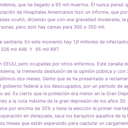
andemia, que ha llegado a 95 mil muertos. Él nunca pensó 
ociación de Hospitales Americanos hizo un informe, que por
países ocultó, diciendo que con una gravedad moderada, la
rsonas, pero solo hay camas para 300 o 350 mil.
anitaria. En este momento hay 1,6 millones de infectados
 326 mil 448. Y 95 mil 897.
 EEUU, pero ocupadas por otros enfermos. Este canalla 
blema, la tremenda desilusión de la opinión pública y con 
últimos dos meses. Gente que se ha presentado a reclama
l gobierno federal a los desocupados, por un período de 
así. Es cierto que la población era menor en la Gran Depr
ndo a la cota máxima de la gran depresión de los años 30. 
estre por encima de 35% y tiene la elección el primer marte
operación en Venezuela, saca los barquitos aquellos de la 
dos meses que están esperando para capturar un cargamen