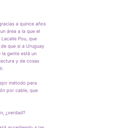
gracias a quince años
un área a la que el
, Lacalle Pou, que
n de que si a Uruguay
 la gente está un
lectura y de cosas
r.
ejor método para
ión por cable, que
ón, ¿verdad?
stá accediendo a las