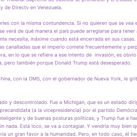
y de Directv en Venezuela.
rles con la misma contundencia. Si no quieren que se vea 
, se verá de qué manera el país puede arreglarse para tener
nte necesita, máxime cuando está encerrada en sus casas. P
 las canalladas que el imperio comete frecuentemente y per
ra, en lo que se refiere a ese intento de invasión, es obvio
a, pero también porque Donald Trump está desesperado.
ina, con la OMS, con el gobernador de Nueva York, le grita
do y descontrolado. Fue a Michigan, que es un estado diri
recandidata (a la vicepresidencia) por el partido Demócr
nteligente y de buenas posturas políticas, y Trump fue a ha
in nada. Está loco, se va a contagiar. Y vendría muy bien q
haría un gran favor a la humanidad. Pero, en todo caso, él t