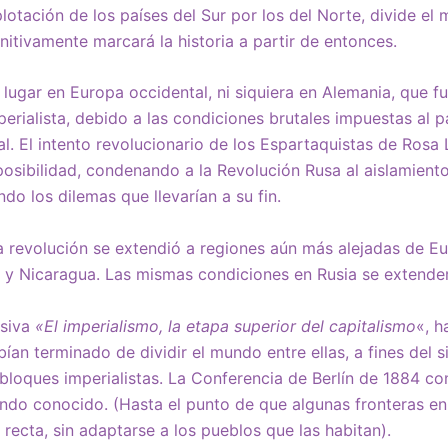
plotación de los países del Sur por los del Norte, divide el
itivamente marcará la historia a partir de entonces.
 lugar en Europa occidental, ni siquiera en Alemania, que f
perialista, debido a las condiciones brutales impuestas al p
l. El intento revolucionario de los Espartaquistas de Ros
osibilidad, condenando a la Revolución Rusa al aislamiento
ndo los dilemas que llevarían a su fin.
a revolución se extendió a regiones aún más alejadas de Eu
 y Nicaragua. Las mismas condiciones en Rusia se extender
isiva
«El imperialismo, la etapa superior del capitalismo
«, h
an terminado de dividir el mundo entre ellas, a fines del si
s bloques imperialistas. La Conferencia de Berlín de 1884 co
do conocido. (Hasta el punto de que algunas fronteras en
a recta, sin adaptarse a los pueblos que las habitan).