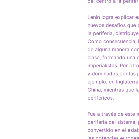
del centro a la perif
Lenin logra explicar 
nuevos desafíos que pl
la periferia, distribu
Como consecuencia, lo
de alguna manera comp
clase, formando una e
imperialistas. Por ot
y dominados por las p
ejemplo, en Inglaterr
China, mientras que l
periféricos.
Fue a través de este 
periferia del sistema
convertido en el esla
las potencias europea