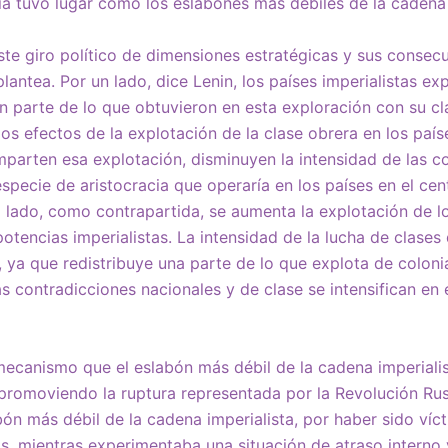
eria tuvo lugar como los eslabones más débiles de la cadena 
este giro político de dimensiones estratégicas y sus consec
antea. Por un lado, dice Lenin, los países imperialistas ex
yen parte de lo que obtuvieron en esta exploración con su cl
s efectos de la explotación de la clase obrera en los paíse
arten esa explotación, disminuyen la intensidad de las c
specie de aristocracia que operaría en los países en el cen
ro lado, como contrapartida, se aumenta la explotación de l
otencias imperialistas. La intensidad de la lucha de clases
a, ya que redistribuye una parte de lo que explota de colon
as contradicciones nacionales y de clase se intensifican en 
mecanismo que el eslabón más débil de la cadena imperialist
, promoviendo la ruptura representada por la Revolución Rus
bón más débil de la cadena imperialista, por haber sido víc
s, mientras experimentaba una situación de atraso interno 