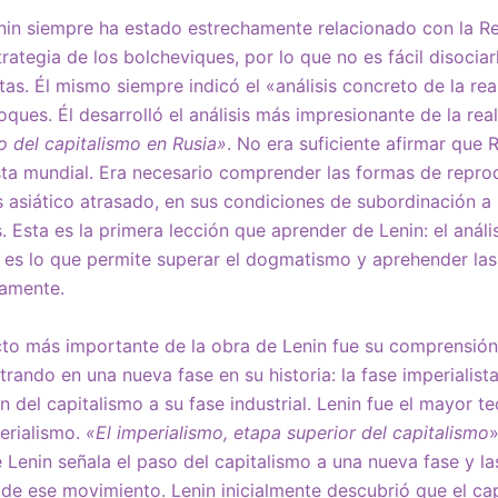
nin siempre ha estado estrechamente relacionado con la Re
rategia de los bolcheviques, por lo que no es fácil disocia
tas. Él mismo siempre indicó el «análisis concreto de la r
oques. Él desarrolló el análisis más impresionante de la re
lo del capitalismo en Rusia»
. No era suficiente afirmar que 
ista mundial. Era necesario comprender las formas de repro
s asiático atrasado, en sus condiciones de subordinación a
Esta es la primera lección que aprender de Lenin: el análi
 es lo que permite superar el dogmatismo y aprehender las
camente.
cto más importante de la obra de Lenin fue su comprensión
rando en una nueva fase en su historia: la fase imperialist
ón del capitalismo a su fase industrial. Lenin fue el mayor te
perialismo.
«El imperialismo, etapa superior del capitalismo
»
 Lenin señala el paso del capitalismo a una nueva fase y l
 de ese movimiento. Lenin inicialmente descubrió que el capi