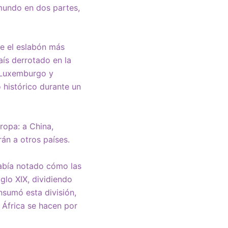
 mundo en dos partes,
ue el eslabón más
aís derrotado en la
a Luxemburgo y
 histórico durante un
ropa: a China,
án a otros países.
abía notado cómo las
glo XIX, dividiendo
nsumó esta división,
 África se hacen por