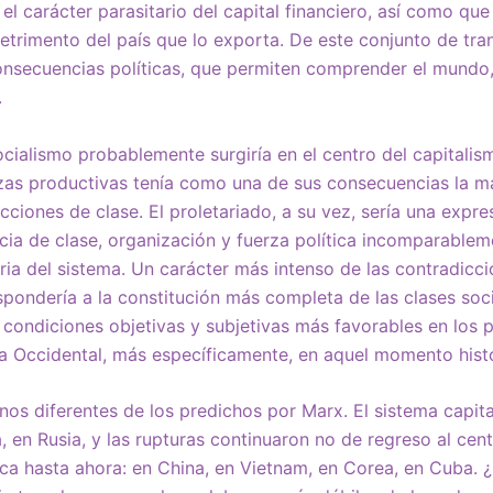
el carácter parasitario del capital financiero, así como que
 detrimento del país que lo exporta. De este conjunto de tr
nsecuencias políticas, que permiten comprender el mundo, 
.
ocialismo probablemente surgiría en el centro del capitali
erzas productivas tenía como una de sus consecuencias la 
icciones de clase. El proletariado, a su vez, sería una expre
cia de clase, organización y fuerza política incomparable
eria del sistema. Un carácter más intenso de las contradicci
pondería a la constitución más completa de las clases socia
s condiciones objetivas y subjetivas más favorables en los p
a Occidental, más específicamente, en aquel momento histó
nos diferentes de los predichos por Marx. El sistema capita
a, en Rusia, y las rupturas continuaron no de regreso al cent
ica hasta ahora: en China, en Vietnam, en Corea, en Cuba.