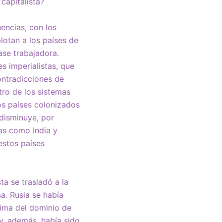
capitalista?
uencias, con los
plotan a los países de
ase trabajadora.
s imperialistas, que
ontradicciones de
tro de los sistemas
os países colonizados
 disminuye, por
ias como India y
estos países
a se trasladó a la
a. Rusia se había
tima del dominio de
y, además, había sido