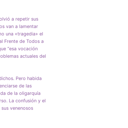
lvió a repetir sus
nos van a lamentar
mo una «tragedia» el
 al Frente de Todos a
que “esa vocación
roblemas actuales del
dichos. Pero habida
enciarse de las
da de la oligarquía
rso. La confusión y el
a sus venenosos