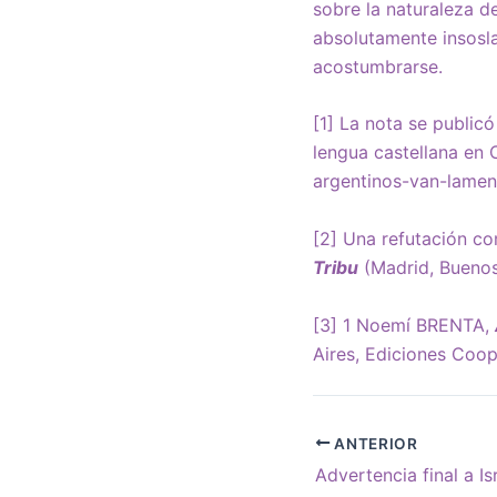
sobre la naturaleza d
absolutamente insosla
acostumbrarse.
[1]
La nota se public
lengua castellana en 
argentinos-van-lame
[2]
Una refutación com
Tribu
(Madrid, Buenos
[3]
1 Noemí BRENTA,
Aires, Ediciones Coop
ANTERIOR