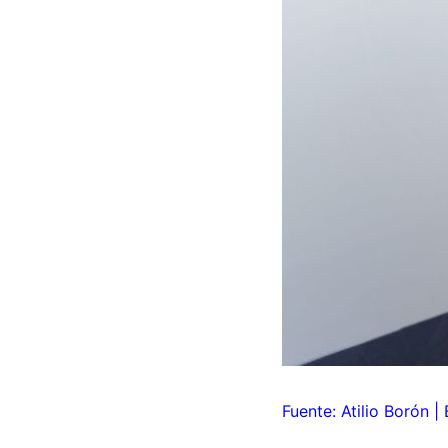
Fuente: Atilio Borón |