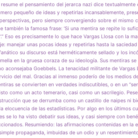
 resume el pensamiento del jerarca nazi dice textualmente
úmero pequeño de ideas y repetirlas incansablemente, prese
perspectivas, pero siempre convergiendo sobre el mismo c
e también la famosa frase: ‘Si una mentira se repite lo sufi
’.” Eso es precisamente lo que hace Vargas Llosa con la ma
e: manejar unas pocas ideas y repetirlas hasta la saciedad “
anático su discurso está herméticamente sellado y los in
mella en la gruesa coraza de su ideología. Sus mentiras se 
o aconsejaba Goebbels. La tenacidad militante de Vargas L
ervicio del mal. Gracias al inmenso poderío de los medios 
iras se convierten en verdades indiscutibles, o en un “sen
visto como un acto temerario, casi como un sacrilegio. Pese 
nstrucción que se derrumba como un castillo de naipes ni bi
o la elocuencia de las estadísticas. Por algo en los últimos 
s se lo ha visto debatir sus ideas, y casi siempre con bené
cionados. Resumiendo: las afirmaciones contenidas en la 
 simple propaganda, imbuidas de un odio y un resentimien