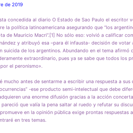
re de 2019
sta concedida al diario O Estado de Sao Paulo el escritor vo
bre la política latinoamericana asegurando que “los argenti
a de Mauricio Macri”.[1] No sólo eso: volvió a calificar co
rnández y atribuyó esa –para él infausta- decisión de votar
n suicida de los argentinos. Abundando en el tema afirmó 
deramente extraordinario, pues ya se sabe que todos los p
 por el peronismo».
é mucho antes de sentarme a escribir una respuesta a sus 
ocurrencias” -ese producto semi-intelectual que debe difer
 adquieren una enorme difusión gracias a la acción concerta
areció que valía la pena saltar al ruedo y refutar su discu
promueve en la opinión pública exige prontas respuestas 
traré en tres temas.