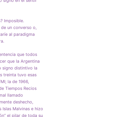
 signo en el sentir
? Imposible.
n de un converso o,
raríe al paradigma
ra.
sentencia que todos
cer que la Argentina
signo distintivo la
s treinta tuvo esas
MI; la de 1966,
 de Tiempos Recios
 mal llamado
almente deshecho,
 Islas Malvinas e hizo
ón” el pilar de toda su