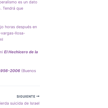
beralismo es un dato
o. Tendrá que
ujo horas después en
-vargas-llosa-
ml
 mi
El Hechicero de la
I 1956-2006
(Buenos
SIGUIENTE
ierda suicida de Israel