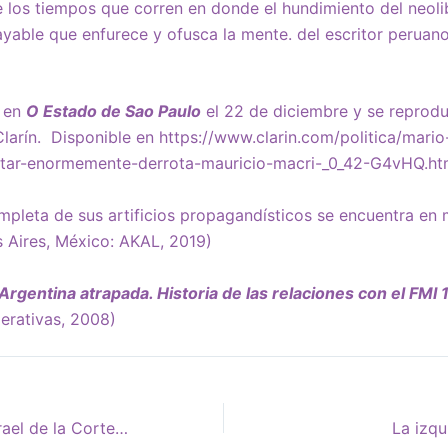
e los tiempos que corren en donde el hundimiento del neoli
yable que enfurece y ofusca la mente. del escritor peruan
ó en
O Estado de Sao Paulo
el 22 de diciembre y se reprod
Clarín. Disponible en
https://www.clarin.com/politica/mario
ntar-enormemente-derrota-mauricio-macri-_0_42-G4vHQ.ht
pleta de sus artificios propagandísticos se encuentra en
 Aires, México: AKAL, 2019)
Argentina atrapada. Historia de las relaciones con el FM
erativas, 2008)
Advertencia final a Israel de la Corte Penal Internacional
La izqu