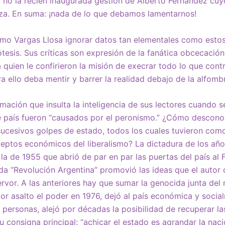
 no la recién inaugurada gestión de Alberto Fernández cuyo
nza. En suma: ¡nada de lo que debamos lamentarnos!
o Vargas Llosa ignorar datos tan elementales como estos
esis. Sus críticas son expresión de la fanática obcecació
 quien le confirieron la misión de execrar todo lo que cont
a ello deba mentir y barrer la realidad debajo de la alfomb
mación que insulta la inteligencia de sus lectores cuando 
e país fueron “causados por el peronismo.” ¿Cómo descono
cesivos golpes de estado, todos los cuales tuvieron como 
ceptos económicos del liberalismo? La dictadura de los año
la de 1955 que abrió de par en par las puertas del país al F
 “Revolución Argentina” promovió las ideas que el autor
ervor. A las anteriores hay que sumar la genocida junta del
r asalto el poder en 1976, dejó al país económica y soci
personas, alejó por décadas la posibilidad de recuperar las
u consigna principal: “achicar el estado es agrandar la naci