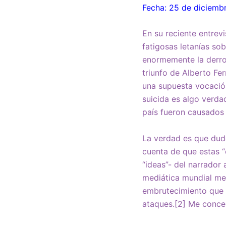
Fecha: 25 de diciemb
En su reciente entrevi
fatigosas letanías so
enormemente la derrot
triunfo de Alberto Fe
una supuesta vocació
suicida es algo verda
país fueron causados
La verdad es que dud
cuenta de que estas “
“ideas”- del narrador
mediática mundial me p
embrutecimiento que 
ataques.[2] Me concen