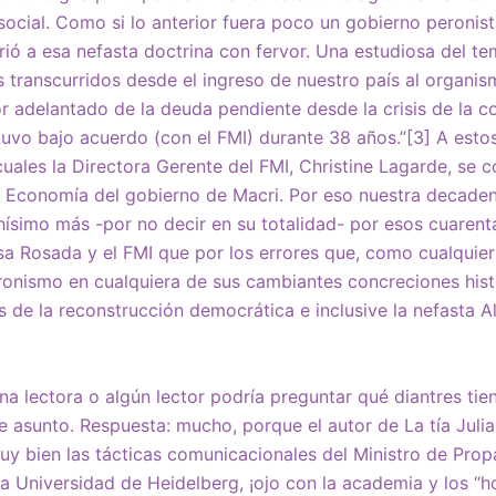
social. Como si lo anterior fuera poco un gobierno peronista
rió a esa nefasta doctrina con fervor. Una estudiosa del 
s transcurridos desde el ingreso de nuestro país al organis
or adelantado de la deuda pendiente desde la crisis de la co
tuvo bajo acuerdo (con el FMI) durante 38 años.”[3] A esto
uales la Directora Gerente del FMI, Christine Lagarde, se co
e Economía del gobierno de Macri. Por eso nuestra decade
hísimo más -por no decir en su totalidad- por esos cuarent
sa Rosada y el FMI que por los errores que, como cualquie
onismo en cualquiera de sus cambiantes concreciones histó
s de la reconstrucción democrática e inclusive la nefasta Al
una lectora o algún lector podría preguntar qué diantres ti
 asunto. Respuesta: mucho, porque el autor de La tía Julia 
 bien las tácticas comunicacionales del Ministro de Prop
la Universidad de Heidelberg, ¡ojo con la academia y los “ho