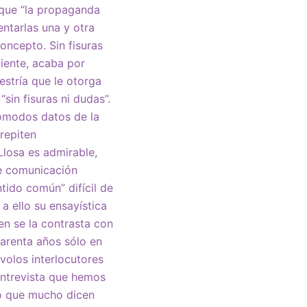
 que “la propaganda
ntarlas una y otra
oncepto. Sin fisuras
ciente, acaba por
estría que le otorga
sin fisuras ni dudas”.
cómodos datos de la
repiten
losa es admirable,
de comunicación
tido común” difícil de
a ello su ensayística
en se la contrasta con
cuarenta años sólo en
volos interlocutores
entrevista que hemos
to que mucho dicen