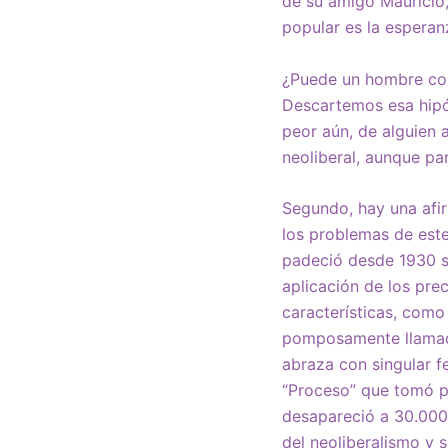
de su amigo Mauricio,
popular es la espera
¿Puede un hombre com
Descartemos esa hipót
peor aún, de alguien a
neoliberal, aunque par
Segundo, hay una afir
los problemas de est
padeció desde 1930 su
aplicación de los pre
características, como 
pomposamente llamada
abraza con singular f
“Proceso” que tomó po
desapareció a 30.000 
del neoliberalismo y s