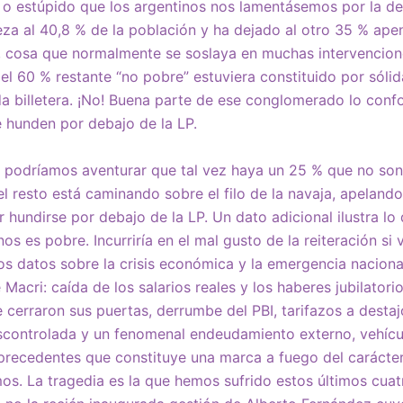
to o estúpido que los argentinos nos lamentásemos por la d
za al 40,8 % de la población y ha dejado al otro 35 % ape
, cosa que normalmente se soslaya en muchas intervencione
l 60 % restante “no pobre” estuviera constituido por sóli
da billetera. ¡No! Buena parte de ese conglomerado lo con
 hunden por debajo de la LP.
 podríamos aventurar que tal vez haya un 25 % que no son
el resto está caminando sobre el filo de la navaja, apelando 
r hundirse por debajo de la LP. Un dato adicional ilustra l
os es pobre. Incurriría en el mal gusto de la reiteración si
os datos sobre la crisis económica y la emergencia naciona
Macri: caída de los salarios reales y los haberes jubilatori
erraron sus puertas, derrumbe del PBI, tarifazos a destajo
escontrolada y un fenomenal endeudamiento externo, vehícu
 precedentes que constituye una marca a fuego del carácter
s. La tragedia es la que hemos sufrido estos últimos cua