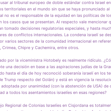
ar al tribunal europeo de doble estándar contra Israel en 
os territoriales en el mundo sin que se haya pronunciado al
al no es el responsable de la equidad en las políticas de lo
n los casos que se presentan. Al respecto vale mencionar 
an tomado decisiones regulatorias especiales, y hasta muc
res de conflictos internacionales. La condena israelí se de
or varios sectores de la comunidad internacional en referen
, Crimea, Chipre y Cachemira, entre otros.
do por la viceministra Hotobely es realmente ridículo. ¿C
te una decisión en base a las aspiraciones judías de la Gra
do hasta el día de hoy reconoció soberanía israelí en los t
 de Trump respecto del Golán) y está en vigencia la resolu
adoptada por unanimidad (con la abstención de USA) de 
dad a todos los asentamientos israelíes en esas regiones?
jo Regional de Colonias Israelíes en Cisjordana es totalme