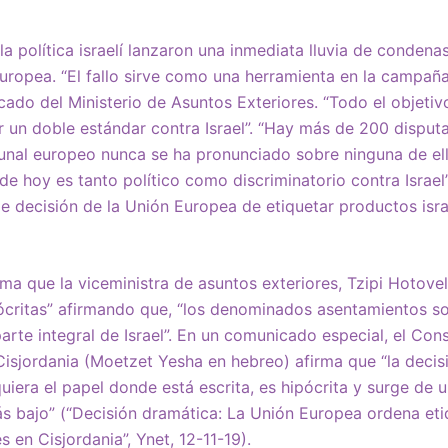
la política israelí lanzaron una inmediata lluvia de condena
europea. “El fallo sirve como una herramienta en la campaña
icado del Ministerio de Asuntos Exteriores. “Todo el objetivo
ar un doble estándar contra Israel”. “Hay más de 200 disputa
bunal europeo nunca se ha pronunciado sobre ninguna de ell
de hoy es tanto político como discriminatorio contra Israel”,
e decisión de la Unión Europea de etiquetar productos israe
a que la viceministra de asuntos exteriores, Tzipi Hotovely
pócritas” afirmando que, “los denominados asentamientos 
parte integral de Israel”. En un comunicado especial, el Con
Cisjordania (Moetzet Yesha en hebreo) afirma que “la decisi
uiera el papel donde está escrita, es hipócrita y surge de 
ás bajo” (“Decisión dramática: La Unión Europea ordena et
s en Cisjordania”, Ynet, 12-11-19).