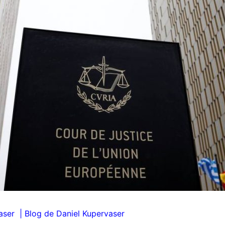
aser | Blog de D
aniel Kupervaser