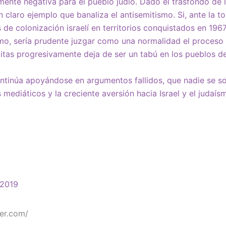
amente negativa para el pueblo judío. Dado el trasfondo de 
n claro ejemplo que banaliza el antisemitismo. Si, ante la 
s de colonización israelí en territorios conquistados en 196
mo, sería prudente juzgar como una normalidad el proceso 
itas progresivamente deja de ser un tabú en los pueblos d
 continúa apoyándose en argumentos fallidos, que nadie se s
mediáticos y la creciente aversión hacia Israel y el judaísm
-2019
ser.com/