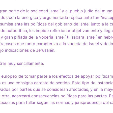
an parte de la sociedad israelí y el pueblo judío del mun
cados con la enérgica y argumentada réplica ante tan “inacep
umisa ante las políticas del gobierno de Israel junto a la 
de autocrítica, les impide reflexionar objetivamente y llega
y gran pifiada de la vocería israelí (Hasbara israelí en hebr
 fracasos que tanto caracteriza a la vocería de Israel y de in
o indicaciones de Jerusalén.
rar muy sencillamente.
al europeo de tomar parte a los efectos de apoyar políticam
o es una consigna carente de sentido. Este tipo de instanci
vados por partes que se consideran afectadas, y en la mayo
 otra, acarreará consecuencias políticas para las partes. Es
ecuelas para fallar según las normas y jurisprudencia del c