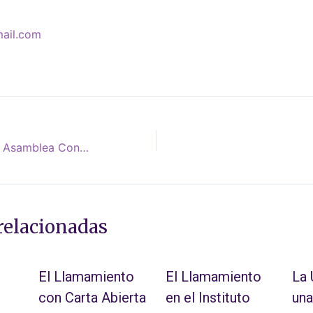
mail.com
Nueva Constitución y Asamblea Constituyente: la batalla de Chile
relacionadas
El Llamamiento
El Llamamiento
La
con Carta Abierta
en el Instituto
una