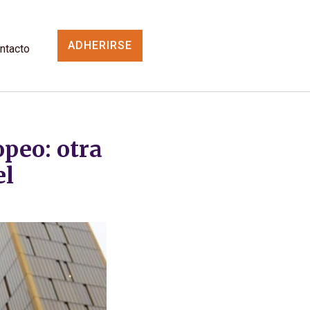
ADHERIRSE
ntacto
opeo: otra
el