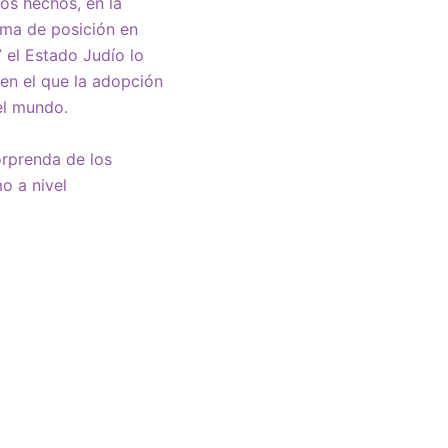
los hechos, en la
toma de posición en
7 el Estado Judío lo
en el que la adopción
el mundo.
orprenda de los
o a nivel