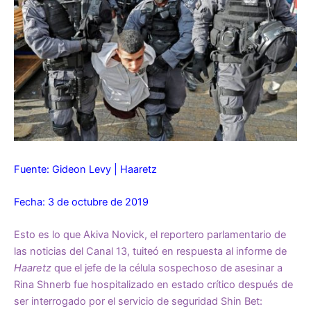
Fuente: Gideon Levy | Haaretz
Fecha: 3 de octubre de 2019
Esto es lo que Akiva Novick, el reportero parlamentario de
las noticias del Canal 13, tuiteó en respuesta al informe de
Haaretz
que el jefe de la célula sospechoso de asesinar a
Rina Shnerb fue hospitalizado en estado crítico después de
ser interrogado por el servicio de seguridad Shin Bet: