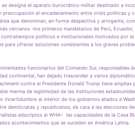
se designa el aparato burocrático-militar destinado a incid
 preocupación el encadenamiento entre crisis políticas y c
área que denominan, en forma despectiva y arrogante, com
 más cercanos –los primeros mandatarios de Perú, Ecuador,
 contratiempos políticos e institucionales motivados por la
s para ofrecer soluciones consistentes a los graves probl
erimentados funcionarios del Comando Sur, responsables d
idad continental, han dejado trascender a varios diplomátic
achment
contra el Presidente Donald Trump tiene amplias 
ble merma de legitimidad de las instituciones estadouniden
incertidumbre al interior de los gobiernos aliados a Wash
tre demócratas y republicanos, de cara a las elecciones de
analistas adscriptos al WHA– las capacidades de la Casa Bla
nados acontecimientos que se suceden en América Latina.