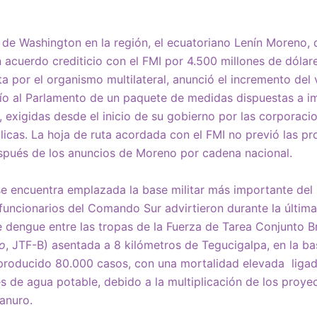
de Washington en la región, el ecuatoriano Lenín Moreno, d
n acuerdo crediticio con el FMI por 4.500 millones de dóla
a por el organismo multilateral, anunció el incremento del 
vío al Parlamento de un paquete de medidas dispuestas a i
s, exigidas desde el inicio de su gobierno por las corporaci
cas. La hoja de ruta acordada con el FMI no previó las pr
spués de los anuncios de Moreno por cadena nacional.
e encuentra emplazada la base militar más importante del
 funcionarios del Comando Sur advirtieron durante la últim
 dengue entre las tropas de la Fuerza de Tarea Conjunto B
vo
, JTF-B) asentada a 8 kilómetros de Tegucigalpa, en la ba
producido 80.000 casos, con una mortalidad elevada ligada
es de agua potable, debido a la multiplicación de los proye
ianuro.