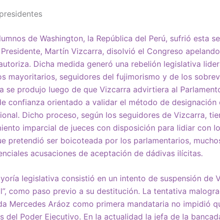
 presidentes
lumnos de Washington, la República del Perú, sufrió esta 
Su Presidente, Martín Vizcarra, disolvió el Congreso apeland
 autoriza. Dicha medida generó una rebelión legislativa lide
s mayoritarios, seguidores del fujimorismo y de los sobrev
ca se produjo luego de que Vizcarra advirtiera al Parlamento
e confianza orientado a validar el método de designación
cional. Dicho proceso, según los seguidores de Vizcarra, t
nto imparcial de jueces con disposición para lidiar con lo
e pretendió ser boicoteada por los parlamentarios, muchos
ciales acusaciones de aceptación de dádivas ilícitas.
yoría legislativa consistió en un intento de suspensión de 
”, como paso previo a su destitución. La tentativa malogr
da Mercedes Aráoz como primera mandataria no impidió qu
es del Poder Ejecutivo. En la actualidad la jefa de la bancad