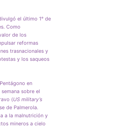
ivulgó el último 1° de
res. Como
valor de los
mpulsar reformas
ones trasnacionales y
otestas y los saqueos
 Pentágono en
a semana sobre el
ravo (
US military’s
se de Palmerola.
 a la malnutrición y
ctos mineros a cielo