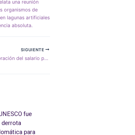
relata una reunión
os organismos de
n lagunas artificiales
encia absoluta.
SIGUIENTE
El Plan F: Recuperación del salario perdido, disolución de la AFI y del Ministerio de Seguridad
 UNESCO fue
 derrota
lomática para