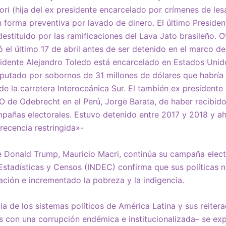
ori (hija del ex presidente encarcelado por crímenes de le
 forma preventiva por lavado de dinero. El último Presiden
destituido por las ramificaciones del Lava Jato brasileño. 
dó el último 17 de abril antes de ser detenido en el marco d
sidente Alejandro Toledo está encarcelado en Estados Unid
mputado por sobornos de 31 millones de dólares que habría 
ón de la carretera Interoceánica Sur. El también ex president
 de Odebrecht en el Perú, Jorge Barata, de haber recibido
mpañas electorales. Estuvo detenido entre 2017 y 2018 y a
ecencia restringida»-
 Donald Trump, Mauricio Macri, continúa su campaña electo
 Estadísticas y Censos (INDEC) confirma que sus políticas n
ción e incrementado la pobreza y la indigencia.
cia de los sistemas políticos de América Latina y sus reiter
as con una corrupción endémica e institucionalizada– se exp