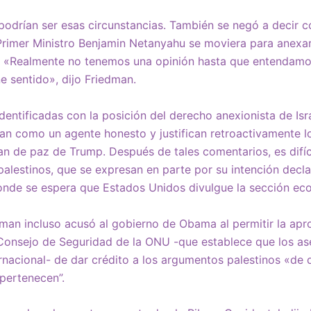
podrían ser esas circunstancias. También se negó a decir 
Primer Ministro Benjamin Netanyahu se moviera para anexar
ia. «Realmente no tenemos una opinión hasta que entendamo
e sentido», dijo Friedman.
dentificadas con la posición del derecho anexionista de Isr
an como un agente honesto y justifican retroactivamente l
lan de paz de Trump. Después de tales comentarios, es difí
palestinos, que se expresan en parte por su intención decl
onde se espera que Estados Unidos divulgue la sección eco
edman incluso acusó al gobierno de Obama al permitir la ap
Consejo de Seguridad de la ONU -que establece que los ase
ernacional- de dar crédito a los argumentos palestinos «de 
 pertenecen”.