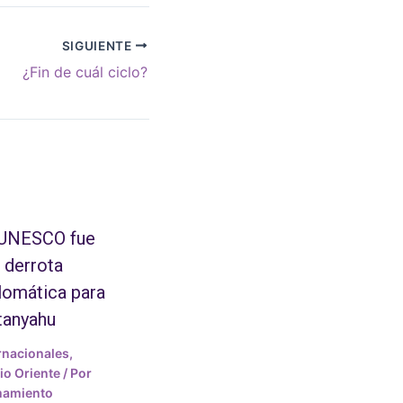
SIGUIENTE
¿Fin de cuál ciclo?
 UNESCO fue
 derrota
lomática para
tanyahu
rnacionales
,
o Oriente
/ Por
mamiento