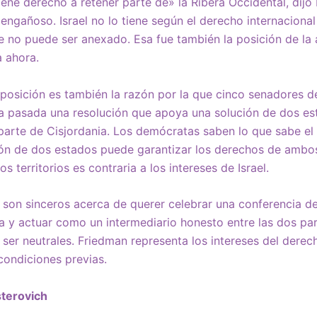
tiene derecho a retener parte de» la Ribera Occidental, dij
engañoso. Israel no lo tiene según el derecho internaciona
e no puede ser anexado. Esa fue también la posición de la 
 ahora.
 posición es también la razón por la que cinco senadores 
a pasada una resolución que apoya una solución de dos es
 parte de Cisjordania. Los demócratas saben lo que sabe e
ción de dos estados puede garantizar los derechos de ambos
os territorios es contraria a los intereses de Israel.
 son sinceros acerca de querer celebrar una conferencia d
na y actuar como un intermediario honesto entre las dos par
ser neutrales. Friedman representa los intereses del derec
condiciones previas.
sterovich