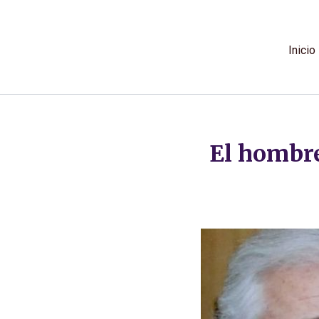
Ir
al
contenido
Inicio
El hombr