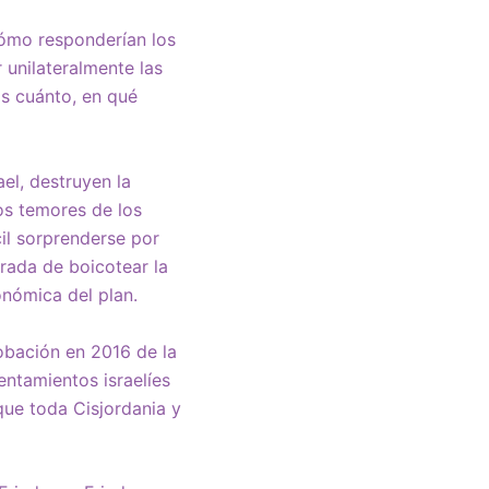
cómo responderían los
 unilateralmente las
s cuánto, en qué
ael, destruyen la
os temores de los
cil sorprenderse por
arada de boicotear la
nómica del plan.
robación en 2016 de la
ntamientos israelíes
que toda Cisjordania y