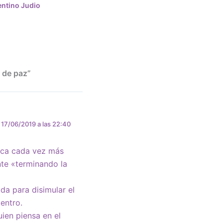
ntino Judio
 de paz”
17/06/2019 a las 22:40
tica cada vez más
nte «terminando la
a para disimular el
entro.
ien piensa en el