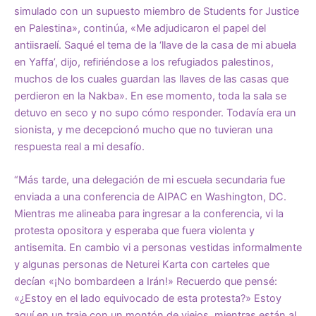
simulado con un supuesto miembro de Students for Justice
en Palestina», continúa, «Me adjudicaron el papel del
antiisraelí. Saqué el tema de la ‘llave de la casa de mi abuela
en Yaffa’, dijo, refiriéndose a los refugiados palestinos,
muchos de los cuales guardan las llaves de las casas que
perdieron en la Nakba». En ese momento, toda la sala se
detuvo en seco y no supo cómo responder. Todavía era un
sionista, y me decepcionó mucho que no tuvieran una
respuesta real a mi desafío.
“Más tarde, una delegación de mi escuela secundaria fue
enviada a una conferencia de AIPAC en Washington, DC.
Mientras me alineaba para ingresar a la conferencia, vi la
protesta opositora y esperaba que fuera violenta y
antisemita. En cambio vi a personas vestidas informalmente
y algunas personas de Neturei Karta con carteles que
decían «¡No bombardeen a Irán!» Recuerdo que pensé:
«¿Estoy en el lado equivocado de esta protesta?» Estoy
aquí en un traje con un montón de viejos, mientras están al