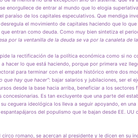
se enorgullece de entrar al mundo que lo elogia superlat
 el paraíso de los capitales especulativos. Que mendiga inv
desregula el movimiento de capitales haciendo que lo que 
s que entran como deuda. Como muy bien sintetiza el perio
esa por la ventanilla de la deuda se va por la canaleta de la
pide la rectificación de la política económica como si no 
 hacer lo que está haciendo, porque por primera vez llegó
ctoral para terminar con el empate histórico entre dos mod
o que hay que hacer”
: bajar salarios y jubilaciones, ser el e
cursos desde la base hacia arriba, beneficiar a los sectores f
as concesionarias. Es tan excluyente que una parte del est
su ceguera ideológica los lleva a seguir apoyando, en una a
l espantapájaros del populismo que le bajan desde EE. UU 
circo romano, se acercan al presidente y le dicen en su in