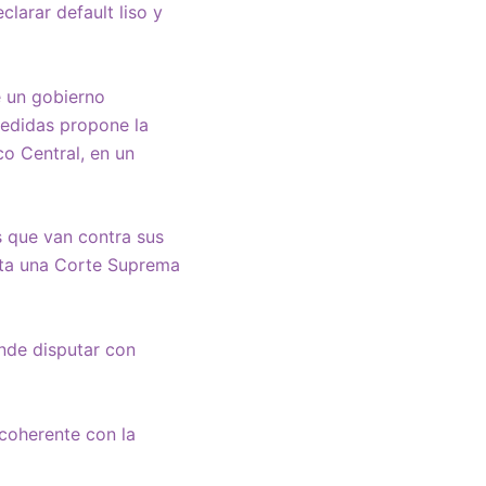
larar default liso y
 un gobierno
 medidas propone la
co Central, en un
s que van contra sus
nta una Corte Suprema
ende disputar con
coherente con la