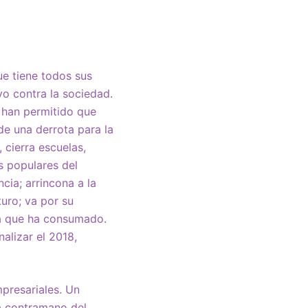
ue tiene todos sus
vo contra la sociedad.
 han permitido que
de una derrota para la
 cierra escuelas,
s populares del
cia; arrincona a la
uro; va por su
da que ha consumado.
alizar el 2018,
presariales. Un
a contramano del