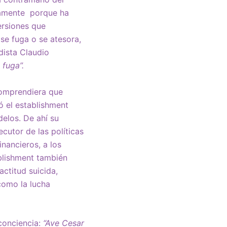
ivamente porque ha
ersiones que
se fuga o se atesora,
dista Claudio
 fuga”.
comprendiera que
 el establishment
elos. De ahí su
jecutor de las políticas
inancieros, a los
ablishment también
ctitud suicida,
como la lucha
conciencia:
“Ave Cesar