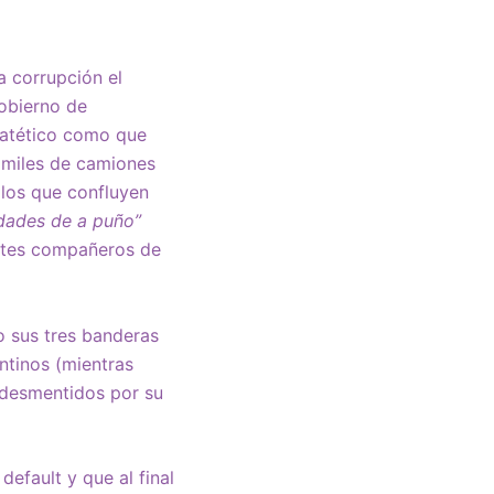
a corrupción el
obierno de
 patético como que
 miles de camiones
 los que confluyen
dades de a puño”
antes compañeros de
o sus tres banderas
ntinos (mientras
 (desmentidos por su
default y que al final