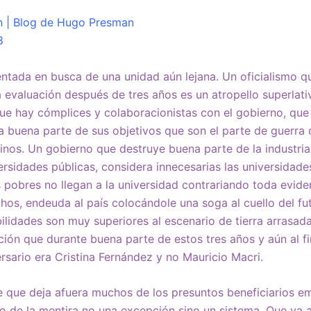
n | Blog de Hugo Presman
8
tada en busca de una unidad aún lejana. Un oficialismo q
 evaluación después de tres años es un atropello superlati
ue hay cómplices y colaboracionistas con el gobierno, que
 buena parte de sus objetivos que son el parte de guerra 
inos. Un gobierno que destruye buena parte de la industria,
versidades públicas, considera innecesarias las universidade
pobres no llegan a la universidad contrariando toda eviden
hos, endeuda al país colocándole una soga al cuello del fut
bilidades son muy superiores al escenario de tierra arrasa
ción que durante buena parte de estos tres años y aún al fin
rsario era Cristina Fernández y no Mauricio Macri.
 que deja afuera muchos de los presuntos beneficiarios em
o de la mentira no una excepción sino un sistema. Que va 