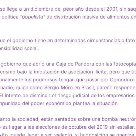
se llega a un diciembre del peor año desde el 2001, sin saq
 política
“populista”
de distribución masiva de alimentos en
ue el gobierno tiene en determinadas circunstancias olfato 
sibilidad social.
 gobierno que abrió una Caja de Pandora con las fotocopia
hnerismo bajo la imputación de asociación ilícita, pero que 
ionalmente los poderosos tengan que pasar por Comodoro 
adío, quien como Sergio Moro en Brasil, parece responder a
El intento de disminuir el riesgo judicial de los empresari
mpunidad del poder económico plantea la situación.
 tanto la sociedad, están sentados sobre una bomba neutrón
es llegar a las elecciones de octubre del 2019 sin estallar.
ito, puede llegar a ser reelecto, si la oposición se onaniza.