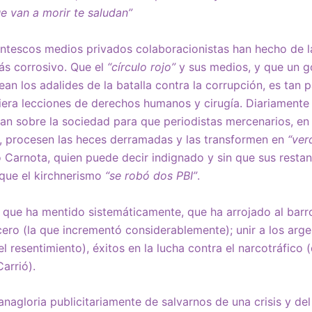
ue van a morir te saludan”
antescos medios privados colaboracionistas han hecho de l
más corrosivo. Que el
“círculo rojo”
y sus medios, y que un g
an los adalides de la batalla contra la corrupción, es tan
iera lecciones de derechos humanos y cirugía. Diariamente
an sobre la sociedad para que periodistas mercenarios, en
a, procesen las heces derramadas y las transformen en
“ver
 Carnota, quien puede decir indignado y sin que sus rest
 que el kirchnerismo
“se robó dos PBI”
.
que ha mentido sistemáticamente, que ha arrojado al barr
cero (la que incrementó considerablemente); unir a los arge
el resentimiento), éxitos en la lucha contra el narcotráfico
Carrió).
agloria publicitariamente de salvarnos de una crisis y del 