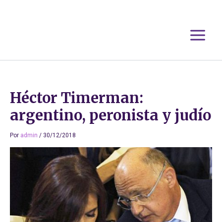
Ir
al
contenido
Héctor Timerman:
argentino, peronista y judío
Por
admin
/
30/12/2018