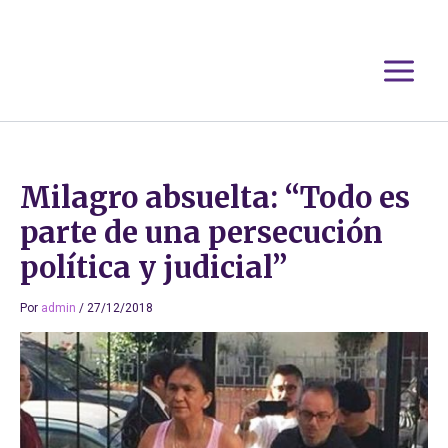
Ir
al
contenido
Milagro absuelta: “Todo es
parte de una persecución
política y judicial”
Por
admin
/
27/12/2018