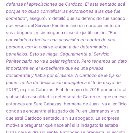
defensa ni apreciaciones de Cardozo. Él está sentado acá
porque no quiso convalidar las extorsiones a las que fue
sometido”
, aseguró. Y detalló que su defendido fue sacado
dos veces del Servicio Penitenciario sin conocimiento de
sus abogados y sin ninguna clase de justificación.
“Fue
convidado a efectuar una acusación en contra de una
persona, con lo cual se le iban a dar determinados
beneficios. Esto se niega. Seguramente el Servicio
Penitenciario no va a dejar registros. Pero tenemos un dato
importante en el expediente que es una prueba
documental y habla por sí misma. A Cardozo se le fija su
primer fecha de declaración indagatoria el 5 de mayo de
2016”
, explicó Cabezas. El 4 de mayo de 2016 por una total
y absoluta casualidad la defensora de Cardozo –que en ese
entonces era Sara Cabezas, hermana de Juan- va al edificio
donde se encuentra el juzgado de Pullen Llermanos y ve
que está Cardozo sentado, sin su abogado. La sorpresa
motiva a preguntar qué hace ahí si la indagatoria estaba
fijada para el día siguiente. Entonces se presenta un escrito