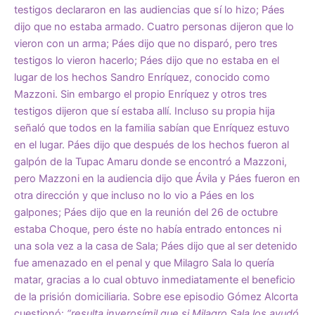
testigos declararon en las audiencias que sí lo hizo; Páes
dijo que no estaba armado. Cuatro personas dijeron que lo
vieron con un arma; Páes dijo que no disparó, pero tres
testigos lo vieron hacerlo; Páes dijo que no estaba en el
lugar de los hechos Sandro Enríquez, conocido como
Mazzoni. Sin embargo el propio Enríquez y otros tres
testigos dijeron que sí estaba allí. Incluso su propia hija
señaló que todos en la familia sabían que Enríquez estuvo
en el lugar. Páes dijo que después de los hechos fueron al
galpón de la Tupac Amaru donde se encontró a Mazzoni,
pero Mazzoni en la audiencia dijo que Ávila y Páes fueron en
otra dirección y que incluso no lo vio a Páes en los
galpones; Páes dijo que en la reunión del 26 de octubre
estaba Choque, pero éste no había entrado entonces ni
una sola vez a la casa de Sala; Páes dijo que al ser detenido
fue amenazado en el penal y que Milagro Sala lo quería
matar, gracias a lo cual obtuvo inmediatamente el beneficio
de la prisión domiciliaria. Sobre ese episodio Gómez Alcorta
cuestionó:
“resulta inverosímil que si Milagro Sala los ayudó