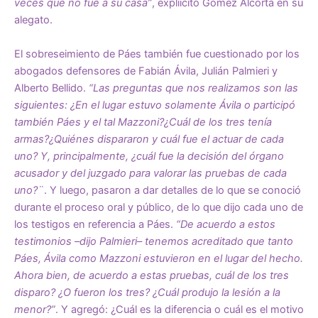
veces que no fue a su casa”
, explíicitó Gomez Alcorta en su
alegato.
El sobreseimiento de Páes también fue cuestionado por los
abogados defensores de Fabián Ávila, Julián Palmieri y
Alberto Bellido.
“Las preguntas que nos realizamos son las
siguientes: ¿En el lugar estuvo solamente Ávila o participó
también Páes y el tal Mazzoni?¿Cuál de los tres tenía
armas?¿Quiénes dispararon y cuál fue el actuar de cada
uno? Y, principalmente, ¿cuál fue la decisión del órgano
acusador y del juzgado para valorar las pruebas de cada
uno?¨
. Y luego, pasaron a dar detalles de lo que se conoció
durante el proceso oral y público, de lo que dijo cada uno de
los testigos en referencia a Páes.
“De acuerdo a estos
testimonios –dijo Palmieri– tenemos acreditado que tanto
Páes, Ávila como Mazzoni estuvieron en el lugar del hecho.
Ahora bien, de acuerdo a estas pruebas, cuál de los tres
disparo? ¿O fueron los tres? ¿Cuál produjo la lesión a la
menor?”
. Y agregó: ¿Cuál es la diferencia o cuál es el motivo