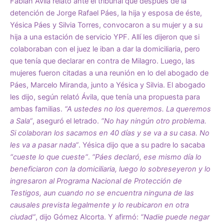
Fabián Ávila relató ante el tribunal que después de la
detención de Jorge Rafael Páes, la hija y esposa de éste,
Yésica Páes y Silvia Torres, convocaron a su mujer y a su
hija a una estación de servicio YPF. Allí les dijeron que si
colaboraban con el juez le iban a dar la domiciliaria, pero
que tenía que declarar en contra de Milagro. Luego, las
mujeres fueron citadas a una reunión en lo del abogado de
Páes, Marcelo Miranda, junto a Yésica y Silvia. El abogado
les dijo, según relató Ávila, que tenía una propuesta para
ambas familias.
“A ustedes no los queremos. La queremos
a Sala“
, aseguró el letrado.
“No hay ningún otro problema.
Si colaboran los sacamos en 40 días y se va a su casa. No
les va a pasar nada“
. Yésica dijo que a su padre lo sacaba
“cueste lo que cueste“
.
“Páes declaró, ese mismo día lo
beneficiaron con la domiciliaria, luego lo sobreseyeron y lo
ingresaron al Programa Nacional de Protección de
Testigos, aun cuando no se encuentra ninguna de las
causales prevista legalmente y lo reubicaron en otra
ciudad“
, dijo Gómez Alcorta. Y afirmó:
“Nadie puede negar