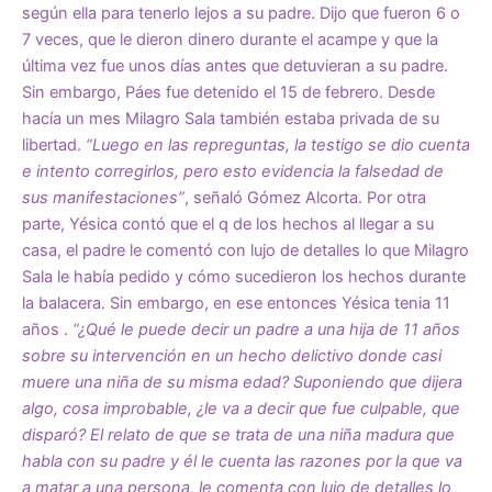
según ella para tenerlo lejos a su padre. Dijo que fueron 6 o
7 veces, que le dieron dinero durante el acampe y que la
última vez fue unos días antes que detuvieran a su padre.
Sin embargo, Páes fue detenido el 15 de febrero. Desde
hacía un mes Milagro Sala también estaba privada de su
libertad.
“Luego en las repreguntas, la testigo se dio cuenta
e intento corregirlos, pero esto evidencia la falsedad de
sus manifestaciones”
, señaló Gómez Alcorta. Por otra
parte, Yésica contó que el q de los hechos al llegar a su
casa, el padre le comentó con lujo de detalles lo que Milagro
Sala le había pedido y cómo sucedieron los hechos durante
la balacera. Sin embargo, en ese entonces Yésica tenia 11
años .
“¿Qué le puede decir un padre a una hija de 11 años
sobre su intervención en un hecho delictivo donde casi
muere una niña de su misma edad? Suponiendo que dijera
algo, cosa improbable, ¿le va a decir que fue culpable, que
disparó? El relato de que se trata de una niña madura que
habla con su padre y él le cuenta las razones por la que va
a matar a una persona, le comenta con lujo de detalles lo