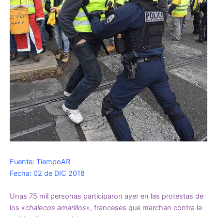
Fuente: TiempoAR
Fecha: 02 de DIC 2018
Unas 75 mil personas participaron ayer en las protestas de
los
«chalecos amarillos»
, franceses que marchan contra la