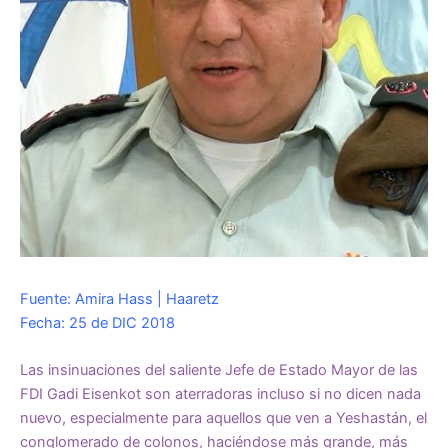
Fuente: Amira Hass | Haaretz
Fecha: 25 de DIC 2018
Las insinuaciones del saliente Jefe de Estado Mayor de las
FDI Gadi Eisenkot son aterradoras incluso si no dicen nada
nuevo, especialmente para aquellos que ven a Yeshastán, el
conglomerado de colonos, haciéndose más grande, más