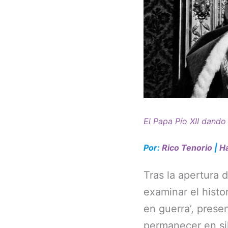
El Papa Pío XII dando
Por:
Rico Tenorio
|
Ha
Tras la apertura 
examinar el histor
en guerra’, pres
permanecer en sil