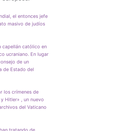
dial, el entonces jefe
nato masivo de judíos
n capellán católico en
ico ucraniano. En lugar
consejo de un
a de Estado del
ar los crímenes de
 y Hitler»
, un nuevo
archivos del Vaticano
aban tratando de