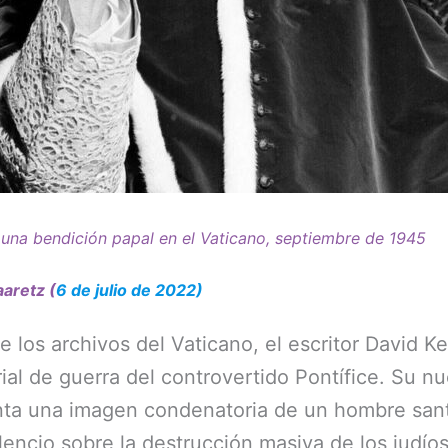
 una bendición papal en el Vaticano, septiembre de 1945
aretz (
6 de julio de 2022)
de los archivos del Vaticano, el escritor David K
ial de guerra del controvertido Pontífice. Su nu
enta una imagen condenatoria de un hombre sant
encio sobre la destrucción masiva de los judío