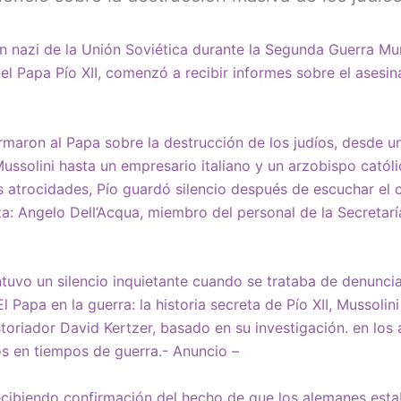
n nazi de la Unión Soviética durante la Segunda Guerra Mun
, el Papa Pío XII, comenzó a recibir informes sobre el asesi
ormaron al Papa sobre la destrucción de los judíos, desde u
Mussolini hasta un empresario italiano y un arzobispo catól
s atrocidades, Pío guardó silencio después de escuchar el 
a: Angelo Dell’Acqua, miembro del personal de la Secretarí
ntuvo un silencio inquietante cuando se trataba de denunci
El Papa en la guerra: la historia secreta de Pío XII, Mussolini
storiador David Kertzer, basado en su investigación. en los 
s en tiempos de guerra.- Anuncio –
ecibiendo confirmación del hecho de que los alemanes est