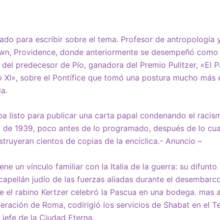
uado para escribir sobre el tema. Profesor de antropología y
own, Providence, donde anteriormente se desempeñó como 
a del predecesor de Pío, ganadora del Premio Pulitzer, «El P
ío XI», sobre el Pontífice que tomó una postura mucho más 
da.
ba listo para publicar una carta papal condenando el racism
o de 1939, poco antes de lo programado, después de lo cua
truyeran cientos de copias de la encíclica.- Anuncio –
ene un vínculo familiar con la Italia de la guerra: su difunto
l capellán judío de las fuerzas aliadas durante el desembar
de el rabino Kertzer celebró la Pascua en una bodega. mas 
beración de Roma, codirigió los servicios de Shabat en el
 jefe de la Ciudad Eterna.