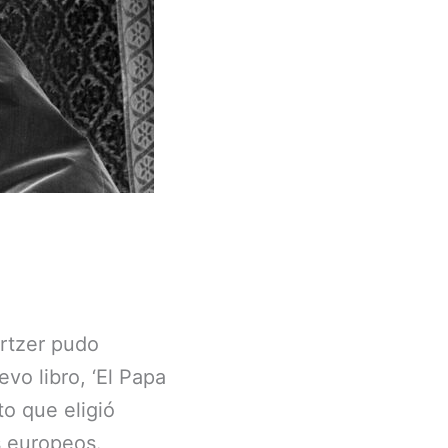
ertzer pudo
evo libro, ‘El Papa
o que eligió
s europeos.