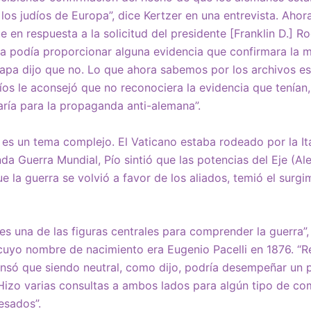
los judíos de Europa”, dice Kertzer en una entrevista. Ahor
 en respuesta a la solicitud del presidente [Franklin D.] R
a podía proporcionar alguna evidencia que confirmara la m
Papa dijo que no. Lo que ahora sabemos por los archivos es
íos le aconsejó que no reconociera la evidencia que tenían,
aría para la propaganda anti-alemana”.
es un tema complejo. El Vaticano estaba rodeado por la Ital
a Guerra Mundial, Pío sintió que las potencias del Eje (Ale
 la guerra se volvió a favor de los aliados, temió el surgi
 es una de las figuras centrales para comprender la guerra”,
cuyo nombre de nacimiento era Eugenio Pacelli en 1876. “R
nsó que siendo neutral, como dijo, podría desempeñar un 
izo varias consultas a ambos lados para algún tipo de c
esados”.