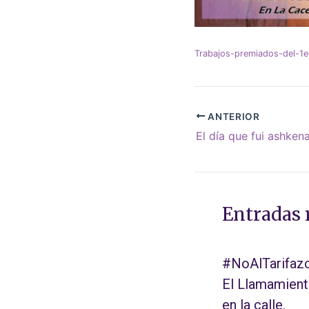
Trabajos-premiados-del-1e
ANTERIOR
El día que fui ashken
Entradas 
#NoAlTarifazo
El Llamamien
en la calle.