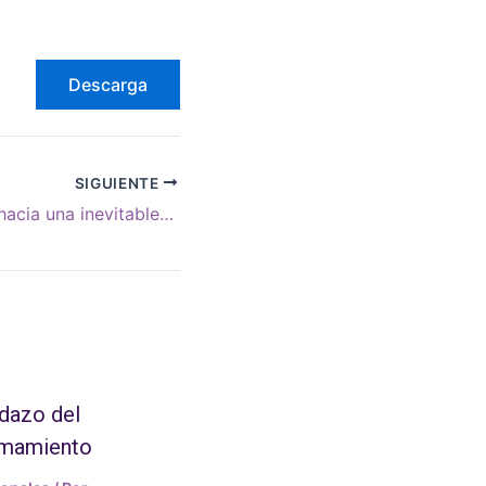
Descarga
SIGUIENTE
¿Se dirige Israel hacia una inevitable guerra civil?
dazo del
amamiento