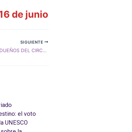
16 de junio
SIGUIENTE
APARECEN LOS DUEÑOS DEL CIRCO, Y NOS QUIEREN DEMANDAR POR DAÑOS Y PERJUICIOS
iado
estino: el voto
 la UNESCO
 sobre la