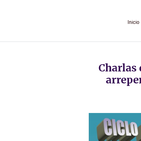
Ir
al
contenido
Inicio
Charlas 
arrepe